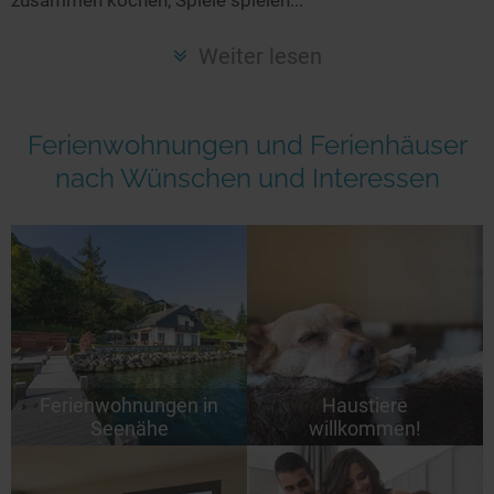
Seen in Europa
Glamping
Österreich
Weiter lesen
Schweiz
Frankreich
Ferienwohnungen und Ferienhäuser
Niederlande
nach Wünschen und Interessen
Schweden
Norwegen
alle Länder…
Ferienwohnungen in
Haustiere
Seenähe
willkommen!