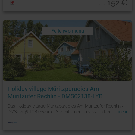
152
€
ab
Ferienwohnung
Foto: © booking.com
Holiday village Müritzparadies Am
Müritzufer Rechlin - DMS02138-LYB
Das Holiday village Müritzparadies Am Müritzufer Rechlin -
DMS02138-LYB erwartet Sie mit einer Terrasse in Rec
...
mehr