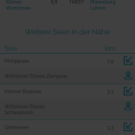
Kleiner
5,9
16837
Rheinsberg
Wummsee
Luhme
Weitere Seen in der Nähe
See
km
Philippsee
1,9
Wittstock/Dosse Zempow
Kleiner Baalsee
3,3
Wittstock/Dosse
Schweinrich
Griebesee
3,3