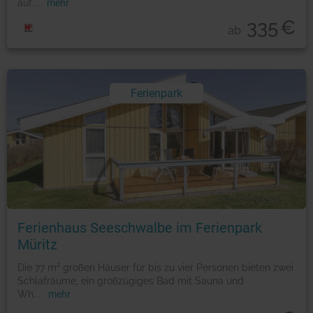
auf
...
mehr
335
€
ab
Ferienpark
Foto: © © Novasol
Ferienhaus Seeschwalbe im Ferienpark
Müritz
Die 77 m² großen Häuser für bis zu vier Personen bieten zwei
Schlafräume, ein großzügiges Bad mit Sauna und
Wh
...
mehr