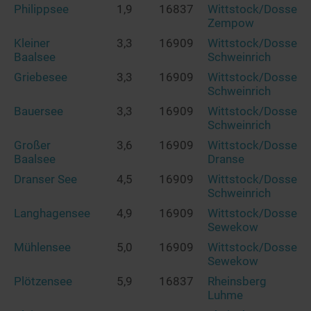
Philippsee
1,9
16837
Wittstock/Dosse
Zempow
Kleiner
3,3
16909
Wittstock/Dosse
Baalsee
Schweinrich
Griebesee
3,3
16909
Wittstock/Dosse
Schweinrich
Bauersee
3,3
16909
Wittstock/Dosse
Schweinrich
Großer
3,6
16909
Wittstock/Dosse
Baalsee
Dranse
Dranser See
4,5
16909
Wittstock/Dosse
Schweinrich
Langhagensee
4,9
16909
Wittstock/Dosse
Sewekow
Mühlensee
5,0
16909
Wittstock/Dosse
Sewekow
Plötzensee
5,9
16837
Rheinsberg
Luhme