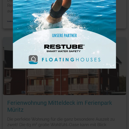
Das Penthouse Müritzblick erwartet Sie mit einem
Restaurant und einer Terrasse in Rechlin. Freuen Sie sich
auf
...
mehr
Ferienwohnung
Foto: © © Novasol
Ferienwohnung Mitteldeck im Ferienpark
Müritz
Die perfekte Wohnung für die ganz besondere Auszeit zu
zweit! Die 63 m² große Wohlfühl-Oase kann mit Blick