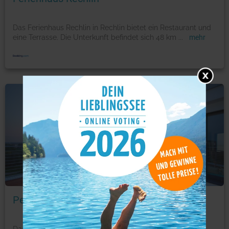
Das Ferienhaus Rechlin in Rechlin bietet ein Restaurant und
eine Terrasse. Die Unterkunft befindet sich 48 km
...
mehr
Ferienwohnung
Foto: © booking.com
Penthouse Müritzblick