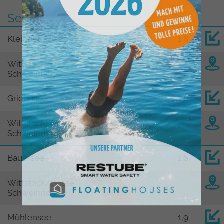
See
km
Kleiner Baalsee
1,8
Wittstock/Dosse
Schweinrich
Griebesee
1,8
Wittstock/Dosse
Schweinrich
Bauersee
1,8
Wittstock/Dosse
Schweinrich
Mühlensee
1,9