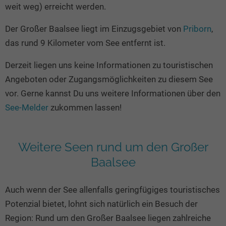
Seen in Europa
Glamping
weit weg) erreicht werden.
Österreich
Der Großer Baalsee liegt im Einzugsgebiet von
Priborn
,
Schweiz
das rund 9 Kilometer vom See entfernt ist.
Frankreich
Derzeit liegen uns keine Informationen zu touristischen
Niederlande
Angeboten oder Zugangsmöglichkeiten zu diesem See
Schweden
vor. Gerne kannst Du uns weitere Informationen über den
See-Melder
zukommen lassen!
Norwegen
alle Länder…
Weitere Seen rund um den Großer
Baalsee
Auch wenn der See allenfalls geringfügiges touristisches
Potenzial bietet, lohnt sich natürlich ein Besuch der
Region: Rund um den Großer Baalsee liegen zahlreiche