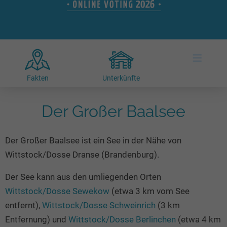
Hotels am See
Urlaub an der Küste
Radtouren am See
Finde Deinen See
Ferienwohnungen
Direkt am Wasser
Stand Up Paddeling
Seen in Deiner Nähe
Hausboote
Unterkünfte
Kitesurfen
≡
Seen in Deutschland
Camping am See
Hotels am See
Kanu- & Kajaktouren
Seen in Europa
Top-Hotels
Ferienwohnungen
Badeseen in Deutschland
Fakten
Unterkünfte
Strandbad-Verzeichnis
Top-Hotel Empfehlungen
Hausboote
Genuss pur
Überwachte Badestellen
Der Großer Baalsee
Familienhotels
Camping
Wellness am See
Hunde am See
Bike-Hotels
Aktiv-Urlaub
Gourmet-Urlaub
Der Großer Baalsee ist ein See in der Nähe von
Unsere See-Highlights
Wellness-Hotels
Kanu- & Kajak-Urlaub
Romantik Hotels
Wittstock/Dosse Dranse (Brandenburg).
Deutschlands schönste Seen
Biohotels
Wanderurlaub
Der See kann aus den umliegenden Orten
Top Seen nach Bundesländern
Ausgefallenes
Bikeurlaub
Wittstock/Dosse Sewekow
(etwa 3 km vom See
Top Seen nach Regionen
Häuser auf dem Wasser
Auszeit & Wellness
entfernt),
Wittstock/Dosse Schweinrich
(3 km
Deutschlands Lieblingsseen
Hundefreundliche Unterkünfte
Entfernung) und
Wittstock/Dosse Berlinchen
(etwa 4 km