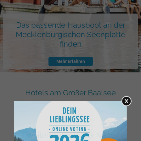
Das passende Hausboot an der
Mecklenburgischen Seenplatte
finden
Mehr Erfahren
Hotels am Großer Baalsee
Weitere Seen in der Nähe