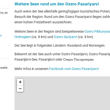
Weitere Seen rund um den Ozero Pasariyarvi
Auch wenn der See allenfalls geringfügiges touristisches Potenzia
ns, es
Besuch der Region: Rund um den Ozero Pasariyarvi liegen zahlre
einen hohen Freizeitwert auszeichnen.
Weitere Seen in der Region sind beispielsweise
Ozero Pikkunya
en
Holmsjøen
(ca. 8 km) und
Ozero Sariyarvi
(ca. 8 km).
Der See liegt in folgenden Ländern: Russland und Norwegen.
Bekannt ist der See auch unter Ozero Pasarijarvi, Ozero Pasariyar
Pasarijärvi-See, Pasarijävri oder Озеро Пасариярви.
hweite
Mehr Infos in unserem
Factbook vom Ozero Pasariyarvi
+
−