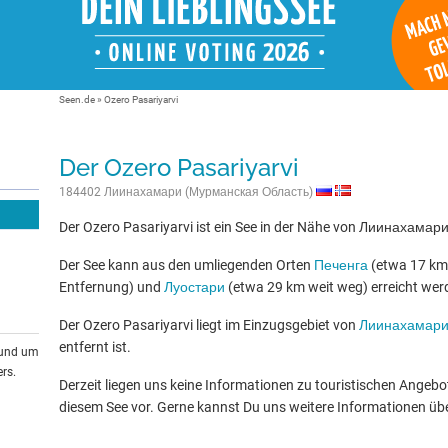
Seen.de
»
Ozero Pasariyarvi
Der Ozero Pasariyarvi
184402 Лиинахамари (Мурманская Область)
Der Ozero Pasariyarvi ist ein See in der Nähe von Лиинахама
Der See kann aus den umliegenden Orten
Печенга
(etwa 17 km 
Entfernung) und
Луостари
(etwa 29 km weit weg) erreicht wer
Der Ozero Pasariyarvi liegt im Einzugsgebiet von
Лиинахамар
entfernt ist.
rund um
rs.
Derzeit liegen uns keine Informationen zu touristischen Ange
diesem See vor. Gerne kannst Du uns weitere Informationen üb