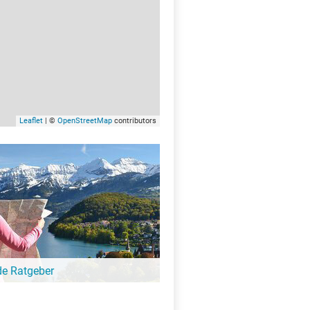
Leaflet
| ©
OpenStreetMap
contributors
de Ratgeber
-Ratgeber schreibt unsere Redaktion über
schöne Orte für Familien, für