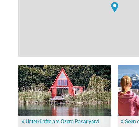
Unterkünfte am Ozero Pasariyarvi
Seen.
Dem Alltag entfliehen und ein paar entspannte Tage
Im Seen.de
genießen? Hier gibt es schöne Unterkünfte in der
besonders 