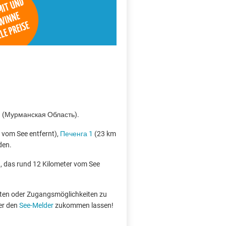
ри (Мурманская Область).
vom See entfernt),
Печенга 1
(23 km
den.
и
, das rund 12 Kilometer vom See
boten oder Zugangsmöglichkeiten zu
er den
See-Melder
zukommen lassen!