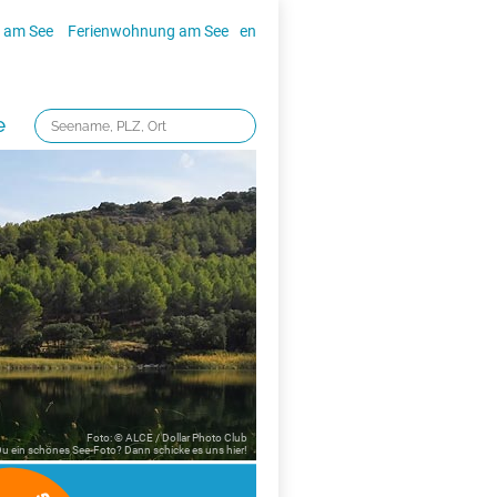
 am See
Ferienwohnung am See
en
e
Foto: © ALCE / Dollar Photo Club
 Du ein schönes See-Foto? Dann schicke es uns
hier!