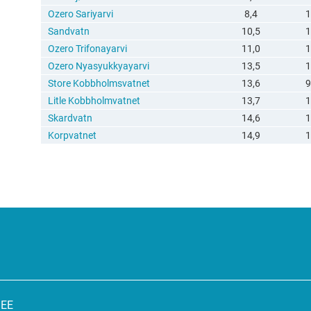
Ozero Sariyarvi
8,4
1
Sandvatn
10,5
1
Ozero Trifonayarvi
11,0
1
Ozero Nyasyukkyayarvi
13,5
1
Store Kobbholmsvatnet
13,6
9
Litle Kobbholmvatnet
13,7
1
Skardvatn
14,6
1
Korpvatnet
14,9
1
SEE