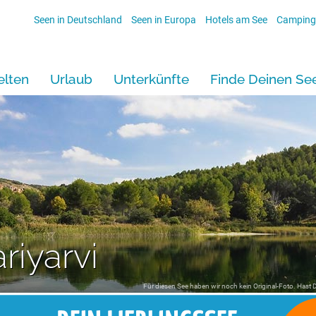
Seen in Deutschland
Seen in Europa
Hotels am See
Camping
lten
Urlaub
Unterkünfte
Finde Deinen Se
riyarvi
Für diesen See haben wir noch kein Original-Foto. Hast