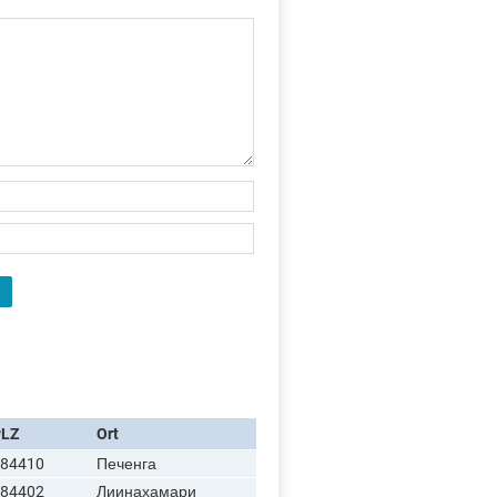
PLZ
Ort
84410
Печенга
84402
Лиинахамари