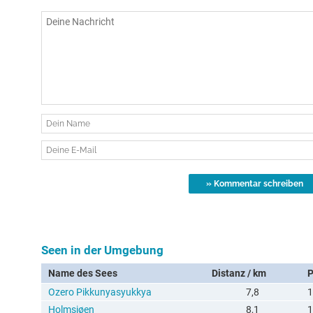
Seen in der Umgebung
Name des Sees
Distanz / km
Ozero Pikkunyasyukkya
7,8
1
Holmsjøen
8,1
1