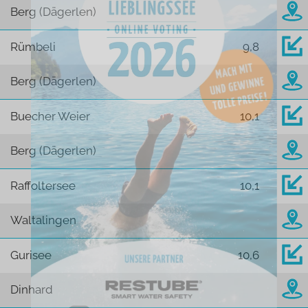
Berg (Dägerlen)
Rümbeli
9,8
Berg (Dägerlen)
Buecher Weier
10,1
Berg (Dägerlen)
Raffoltersee
10,1
Waltalingen
Gurisee
10,6
Dinhard