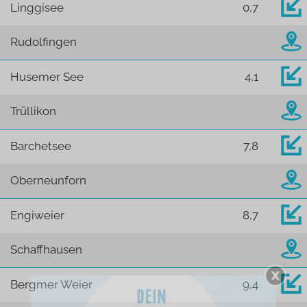
Linggisee
0,7
Rudolfingen
Husemer See
4,1
Trüllikon
Barchetsee
7,8
Oberneunforn
Engiweier
8,7
Schaffhausen
Bergmer Weier
9,4