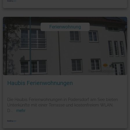
Ferienwohnung
Foto: © booking.com
Haubis Ferienwohnungen
Die Haubis Ferienwohnungen in Podersdorf am See bieten
Unterkünfte mit einer Terrasse und kostenfreiem WLAN.
D
...
mehr