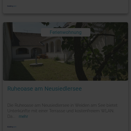
Ferienwohnung
Foto: © booking.com
Ruheoase am Neusiedlersee
Die Ruheoase am Neusiedlersee in Weiden am See bietet
Unterkünfte mit einer Terrasse und kostenfreiem WLAN.
Da
...
mehr