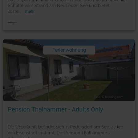
Schritte vom Strand am Neusiedler See und bietet
koste
...
mehr
Ferienwohnung
Foto: © booking.com
Pension Thalhammer - Adults Only
Die Unterkunft befindet sich in Podersdorf am See, 47 km
von Eisenstadt entfernt. Die Pension Thalhammer -