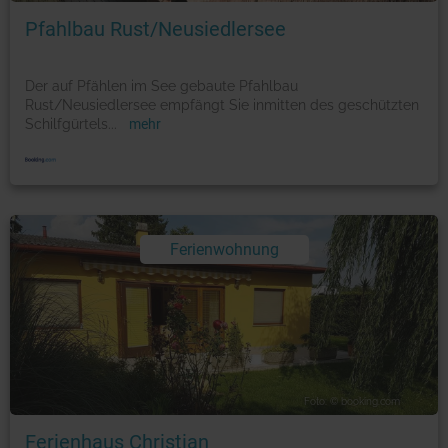
Pfahlbau Rust/Neusiedlersee
Der auf Pfählen im See gebaute Pfahlbau
Rust/Neusiedlersee empfängt Sie inmitten des geschützten
Schilfgürtels
...
mehr
Ferienwohnung
Foto: © booking.com
Ferienhaus Christian