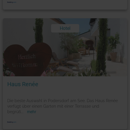
Hotel
Foto: © booking.com
Haus Renée
Die beste Auswahl in Podersdorf am See. Das Haus Renée
verfügt über einen Garten mit einer Terrasse und
begrüß
...
mehr