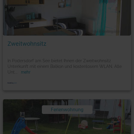
Foto: © booking.com
Zweitwohnsitz
In Podersdorf am See bietet Ihnen der Zweitwohnsitz
Unterkunft mit einem Balkon und kostenlosem WLAN. Alle
Unt
...
mehr
Ferienwohnung