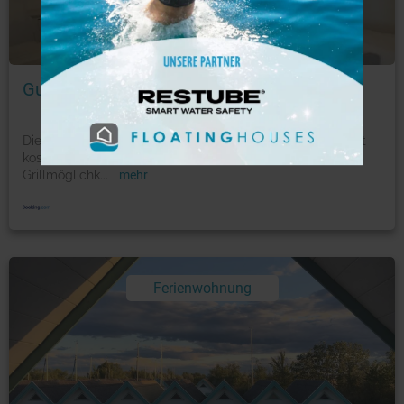
Foto: © booking.com
Gute Stube
Die Gute Stube befindet sich in Weiden am See und bietet
kostenfreie Fahrräder, einen Garten und
Grillmöglichk
...
mehr
Ferienwohnung