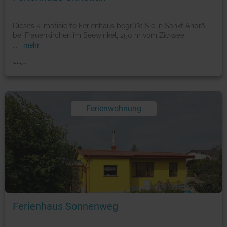
Dieses klimatisierte Ferienhaus begrüßt Sie in Sankt Andrä
bei Frauenkirchen im Seewinkel, 250 m vom Zicksee,
...
mehr
Ferienwohnung
Foto: © booking.com
Ferienhaus Sonnenweg