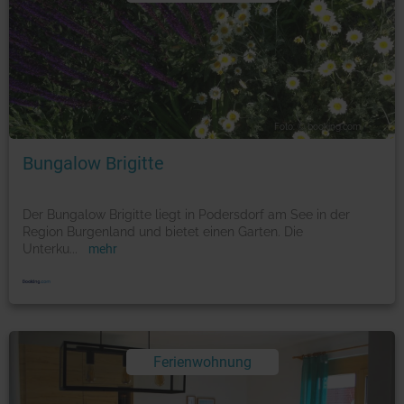
Foto: © booking.com
Bungalow Brigitte
Der Bungalow Brigitte liegt in Podersdorf am See in der
Region Burgenland und bietet einen Garten. Die
Unterku
...
mehr
Ferienwohnung