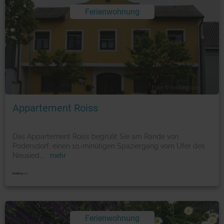
Ferienwohnung
Foto: © booking.com
Appartement Roiss
Das Appartement Roiss begrüßt Sie am Rande von
Podersdorf, einen 10-minütigen Spaziergang vom Ufer des
Neusied
...
mehr
Ferienwohnung