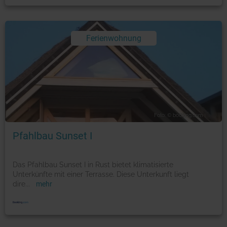
Ferienwohnung
Foto: © booking.com
Pfahlbau Sunset I
Das Pfahlbau Sunset I in Rust bietet klimatisierte
Unterkünfte mit einer Terrasse. Diese Unterkunft liegt
dire
...
mehr