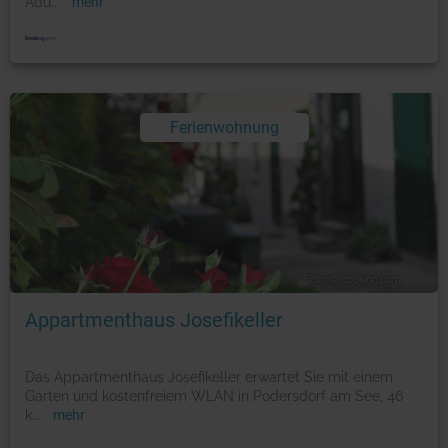
Adu
...
mehr
Ferienwohnung
Foto: © booking.com
Appartmenthaus Josefikeller
Das Appartmenthaus Josefikeller erwartet Sie mit einem
Garten und kostenfreiem WLAN in Podersdorf am See, 46
k
...
mehr