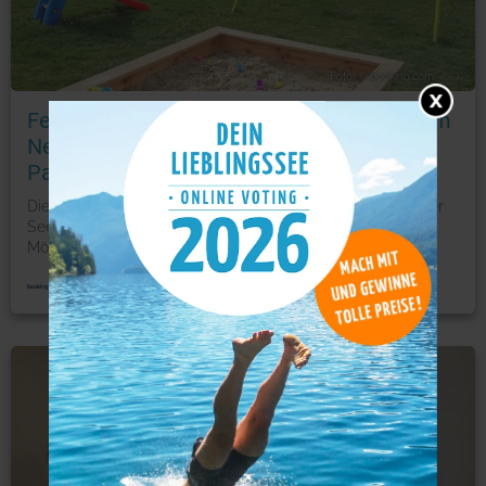
Foto: © booking.com
Ferienwohnung Familie Reiner Mörbisch am
Neusiedler See in der Nähe des Family
Parks
Die Ferienwohnung Familie Reiner Mörbisch am Neusiedler
See begrüßt Sie in Mörbisch am See, nur 1,8 km vom
Mör
...
mehr
Ferienwohnung