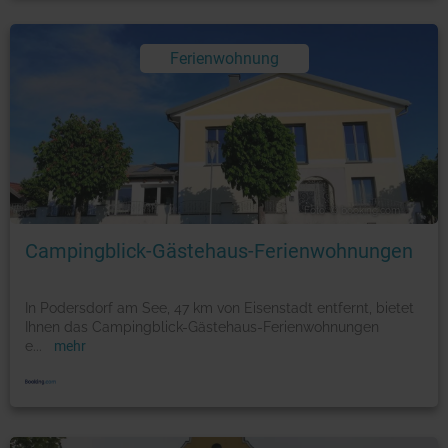
Ferienwohnung
Foto: © booking.com
Campingblick-Gästehaus-Ferienwohnungen
In Podersdorf am See, 47 km von Eisenstadt entfernt, bietet
Ihnen das Campingblick-Gästehaus-Ferienwohnungen
e
...
mehr