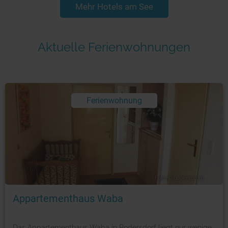
Mehr Hotels am See
Aktuelle Ferienwohnungen
Ferienwohnung
Foto: © booking.com
Appartementhaus Waba
Das Appartementhaus Waba in Podersdorf liegt nur wenige