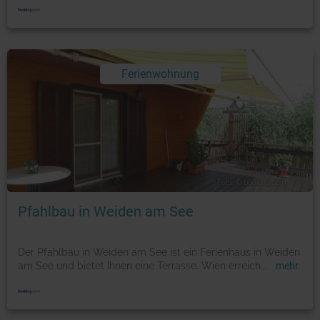
Ferienwohnung
Foto: © booking.com
Pfahlbau in Weiden am See
Der Pfahlbau in Weiden am See ist ein Ferienhaus in Weiden
am See und bietet Ihnen eine Terrasse. Wien erreich
...
mehr