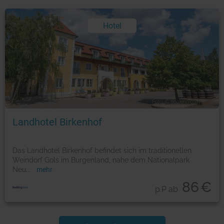
Hotel
Foto: © booking.com
Landhotel Birkenhof
Das Landhotel Birkenhof befindet sich im traditionellen
Weindorf Gols im Burgenland, nahe dem Nationalpark
Neu
...
mehr
86
€
p.P ab