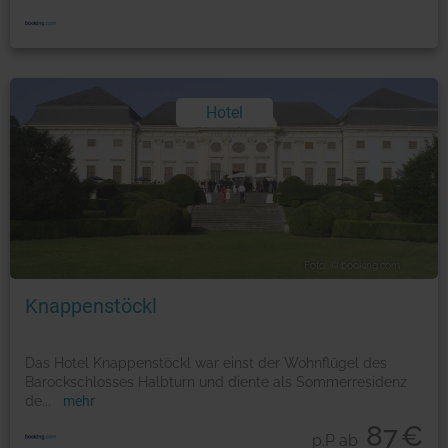
Hotel
Foto: © booking.com
Knappenstöckl
Das Hotel Knappenstöckl war einst der Wohnflügel des
Barockschlosses Halbturn und diente als Sommerresidenz
de
...
mehr
87
€
p.P ab