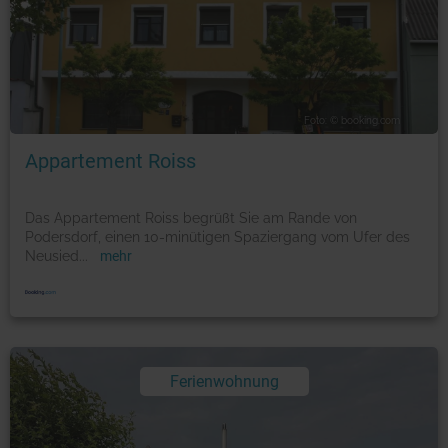
Foto: © booking.com
Appartement Roiss
Das Appartement Roiss begrüßt Sie am Rande von
Podersdorf, einen 10-minütigen Spaziergang vom Ufer des
Neusied
...
mehr
Ferienwohnung