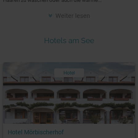
Seen in Europa
Glamping
Österreich
Weiter lesen
Schweiz
Frankreich
Hotels am See
Niederlande
Schweden
Norwegen
Hotel
alle Länder…
Foto: © booking.com
Hotel Mörbischerhof