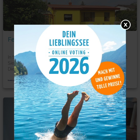
Foto: © booking.com
Ferienhaus Sonnenweg
In St. Andrä am Zicksee in der Region Burgenland erwartet
Sie das Ferienhaus Sonnenweg mit einer Terrasse.
Die
...
mehr
Ferienwohnung