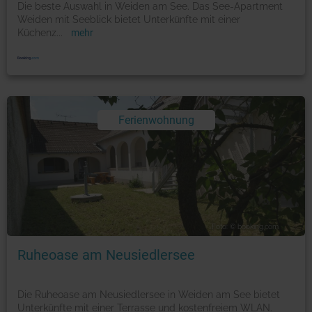
Die beste Auswahl in Weiden am See. Das See-Apartment
Weiden mit Seeblick bietet Unterkünfte mit einer
Küchenz
...
mehr
Ferienwohnung
Foto: © booking.com
Ruheoase am Neusiedlersee
Die Ruheoase am Neusiedlersee in Weiden am See bietet
Unterkünfte mit einer Terrasse und kostenfreiem WLAN.