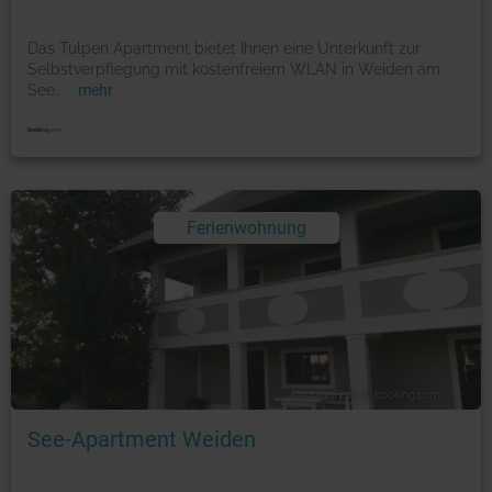
Das Tulpen Apartment bietet Ihnen eine Unterkunft zur
Selbstverpflegung mit kostenfreiem WLAN in Weiden am
See
...
mehr
Ferienwohnung
Foto: © booking.com
See-Apartment Weiden