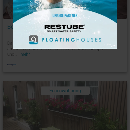
Foto: © booking.com
Boutique Appartement # 26
Das Boutique Appartement # 26 befindet sich in Neusiedl
am See und bietet ein Fitnesscenter sowie ein Spa-
und
...
mehr
Ferienwohnung