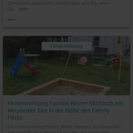
Gartenblick, kostenlose Leihfahrräder, eine Bar, einen
Ga
...
mehr
Ferienwohnung
Foto: © booking.com
Ferienwohnung Familie Reiner Mörbisch am
Neusiedler See in der Nähe des Family
Parks
Die Ferienwohnung Familie Reiner Mörbisch am Neusiedler
See begrüßt Sie in Mörbisch am See, nur 1,8 km vom