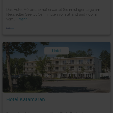
Das Hotel Mörbischerhof erwartet Sie in ruhiger Lage am
Neusiedler See, 15 Gehminuten vom Strand und 500 m
vom
...
mehr
Hotel
Foto: © booking.com
Hotel Katamaran