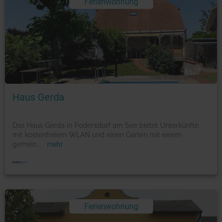
Ferienwohnung
Foto: © booking.com
Haus Gerda
Das Haus Gerda in Podersdorf am See bietet Unterkünfte
mit kostenfreiem WLAN und einen Garten mit einem
gemein
...
mehr
Ferienwohnung