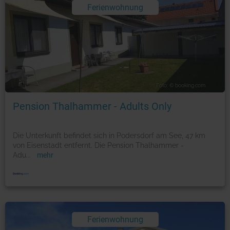
Ferienwohnung
Foto: © booking.com
Pension Thalhammer - Adults Only
Die Unterkunft befindet sich in Podersdorf am See, 47 km
von Eisenstadt entfernt. Die Pension Thalhammer -
Adu
...
mehr
Ferienwohnung