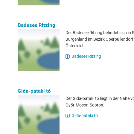
Badesee Ritzing
Der Badesee Ritzing befindet sich in R
Burgenland im Bezirk Oberpullendorf 
Österreich.
Badesee Ritzing
Gida-pataki tó
Der Gida-pataki tó liegt in der Nähe v
Győr-Moson-Sopron.
Gida-pataki tó