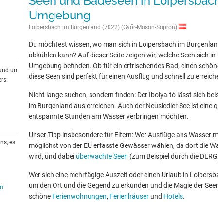
Seen und Badeseen in Loipersbac
Umgebung
Loipersbach im Burgenland (7022) (Győr-Moson-Sopron)
Du möchtest wissen, wo man sich in Loipersbach im Burgenla
abkühlen kann? Auf dieser Seite zeigen wir, welche Seen sich 
Umgebung befinden. Ob für ein erfrischendes Bad, einen schön
rund um
diese Seen sind perfekt für einen Ausflug und schnell zu erreich
rs.
Nicht lange suchen, sondern finden: Der Ibolya-tó lässt sich be
im Burgenland aus erreichen. Auch der Neusiedler See ist eine gu
entspannte Stunden am Wasser verbringen möchten.
Unser Tipp insbesondere für Eltern: Wer Ausflüge ans Wasser mit
ns, es
möglichst von der EU erfasste Gewässer wählen, da dort die W
wird, und dabei
überwachte Seen
(zum Beispiel durch die DLRG
Wer sich eine mehrtägige Auszeit oder einen Urlaub in Loiper
um den Ort und die Gegend zu erkunden und die Magie der Seen 
en
schöne
Ferienwohnungen
,
Ferienhäuser
und
Hotels
.