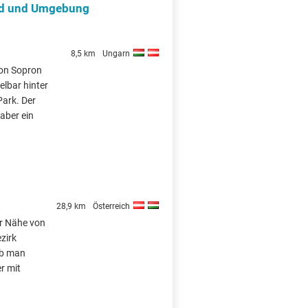
and und Umgebung
8,5 km
Ungarn
 von Sopron
elbar hinter
Park. Der
aber ein
28,9 km
Österreich
er Nähe von
zirk
ob man
r mit