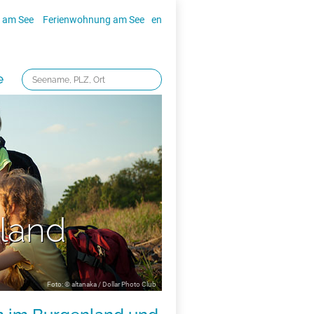
 am See
Ferienwohnung am See
en
e
nland
Foto: © altanaka / Dollar Photo Club