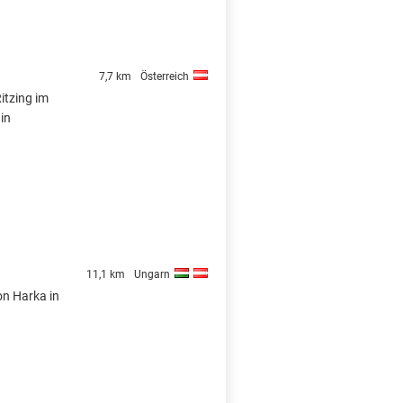
7,7 km
Österreich
itzing im
in
11,1 km
Ungarn
on Harka in