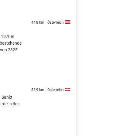
44,8 km
Österreich
r 1970er
 bestehende
 von 2325
83,9 km
Österreich
n Sankt
urde in den