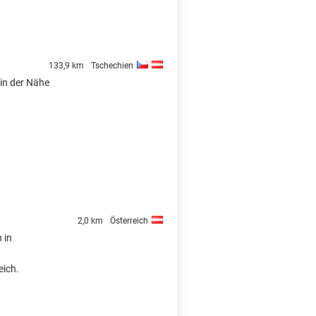
133,9 km
Tschechien
 in der Nähe
2,0 km
Österreich
 in
eich.