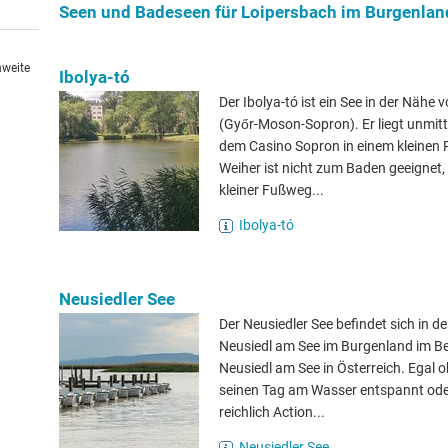
Seen und Badeseen für Loipersbach im Burgenl
hweite
Ibolya-tó
Der Ibolya-tó ist ein See in der Nähe
(Győr-Moson-Sopron). Er liegt unmitt
dem Casino Sopron in einem kleinen 
Weiher ist nicht zum Baden geeignet, 
kleiner Fußweg...
Ibolya-tó
Neusiedler See
Der Neusiedler See befindet sich in d
Neusiedl am See im Burgenland im Be
Neusiedl am See in Österreich. Egal 
seinen Tag am Wasser entspannt ode
reichlich Action...
Neusiedler See