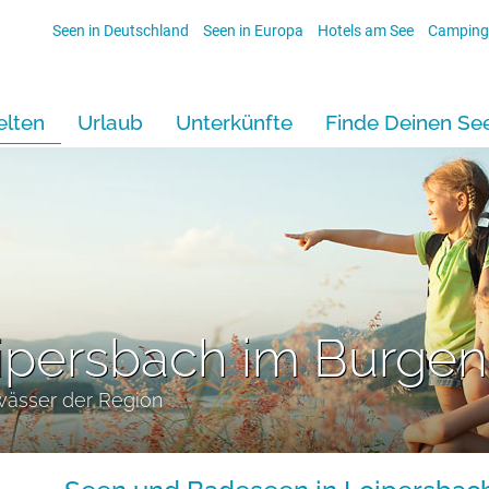
Seen in Deutschland
Seen in Europa
Hotels am See
Camping
lten
Urlaub
Unterkünfte
Finde Deinen Se
oipersbach im Burge
wässer der Region