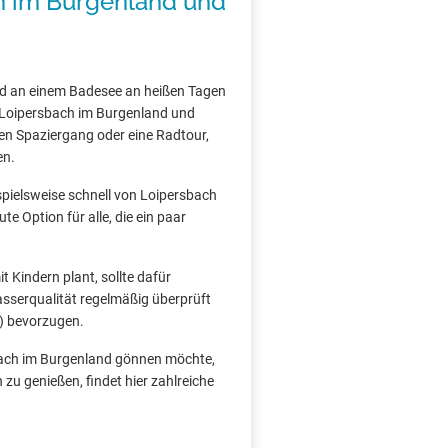
h im Burgenland und
nd an einem Badesee an heißen Tagen
in Loipersbach im Burgenland und
en Spaziergang oder eine Radtour,
en.
ispielsweise schnell von Loipersbach
te Option für alle, die ein paar
 Kindern plant, sollte dafür
asserqualität regelmäßig überprüft
) bevorzugen.
sbach im Burgenland gönnen möchte,
zu genießen, findet hier zahlreiche