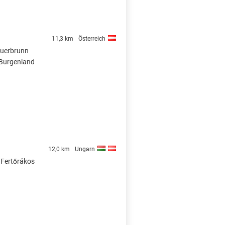
11,3 km
Österreich
auerbrunn
 Burgenland
12,0 km
Ungarn
 Fertőrákos