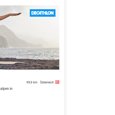
X
99,9 km
Österreich
dalpen in