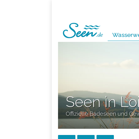
Wasserwe
Seen in L
Offizielle Badeseen und Ge