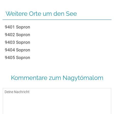
Seen in Europa
Glamping
Österreich
Weitere Orte um den See
Schweiz
9401 Sopron
Frankreich
9402 Sopron
Niederlande
9403 Sopron
Schweden
9404 Sopron
Norwegen
9405 Sopron
alle Länder…
Kommentare zum Nagytómalom