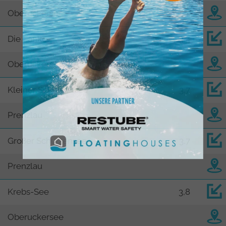
Oberuckersee
Die Lanke
3,4
Oberuckersee
Kleiner Schulzensee
3,7
Prenzlau
Großer Schulzensee
3,7
Prenzlau
Krebs-See
3,8
Oberuckersee