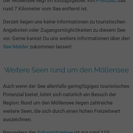
Der Möllensee liegt im Einzugsgebiet von
Prenzlau
, das
Seen in Europa
Glamping
rund 7 Kilometer vom See entfernt ist.
Österreich
Derzeit liegen uns keine Informationen zu touristischen
Schweiz
Angeboten oder Zugangsmöglichkeiten zu diesem See
Frankreich
vor. Gerne kannst Du uns weitere Informationen über den
Niederlande
See-Melder
zukommen lassen!
Schweden
Norwegen
Weitere Seen rund um den Möllensee
alle Länder…
Auch wenn der See allenfalls geringfügiges touristisches
Potenzial bietet, lohnt sich natürlich ein Besuch der
Region: Rund um den Möllensee liegen zahlreiche
weitere Seen, die sich durch einen hohen Freizeitwert
auszeichnen.
Besonders der
Scharmützelsee
ist nur rund 110