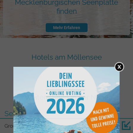
Mecklenburgischen Seenplatte
finden
Mehr Erfahren
Hotels am Möllensee
Weitere Seen in der Nähe
See
km
Großer Potzlowsee
2,7