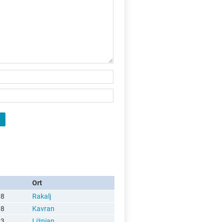
Ort
08
Rakalj
08
Kavran
03
Ližnjan