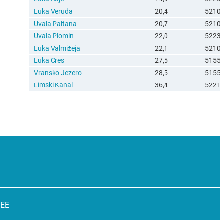
Luka Veruda
20,4
521
Uvala Paltana
20,7
521
Uvala Plomin
22,0
522
Luka Valmižeja
22,1
521
Luka Cres
27,5
515
Vransko Jezero
28,5
515
Limski Kanal
36,4
522
SEE