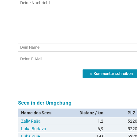
Seen in der Umgebung
Name des Sees
Distanz / km
PLZ
Zaliv Raša
1,2
522
Luka Budava
6,9
522
Luka Kuje
14,0
522