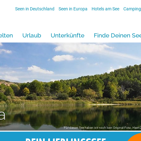
Seen in Deutschland
Seen in Europa
Hotels am See
Camping
lten
Urlaub
Unterkünfte
Finde Deinen Se
a
Für diesen See haben wir noch kein Original-Foto. Hast