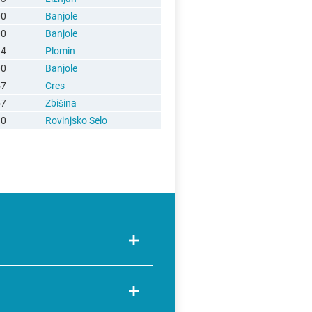
00
Banjole
00
Banjole
34
Plomin
00
Banjole
57
Cres
57
Zbišina
10
Rovinjsko Selo