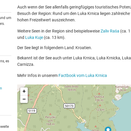
Auch wenn der See allenfalls geringfügiges touristisches Potenzia
Besuch der Region: Rund um den Luka Krnica liegen zahlreiche w
rund um
hohen Freizeitwert auszeichnen.
rs.
Weitere Seen in der Region sind beispielsweise
Zaliv Raša
(ca. 1
und
Luka Kuje
(ca. 13 km).
Der See liegt in folgendem Land: Kroatien.
Bekannt ist der See auch unter Luka Krnica, Luka Krnicka, Luka
ns, es
Carnizza.
Mehr Infos in unserem
Factbook vom Luka Krnica
en
+
−
hweite