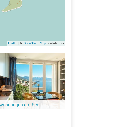
Leaflet
| ©
OpenStreetMap
contributors
nwohnungen am See
ängeren Aufenthalt ist eine
ung oder Ferienhaus die perfekte
t. Finde Ferienwohnungen am Luka