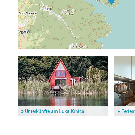
Unterkünfte am Luka Krnica
Ferie
Dem Alltag entfliehen und ein paar entspannte Tage
Für einen l
genießen? Hier gibt es schöne Unterkünfte in der
Ferienwohn
Nähe vom Luka Krnica!
Unterkunf