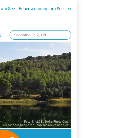
 am See
Ferienwohnung am See
en
e
Foto: © ALCE / Dollar Photo Club
 Du ein schönes See-Foto? Dann schicke es uns
hier!