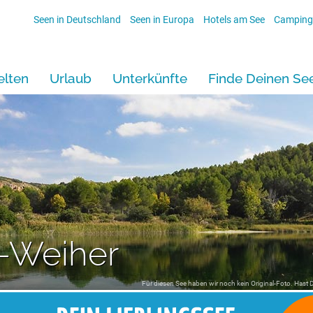
Seen in Deutschland
Seen in Europa
Hotels am See
Camping
lten
Urlaub
Unterkünfte
Finde Deinen Se
-Weiher
Für diesen See haben wir noch kein Original-Foto. Hast