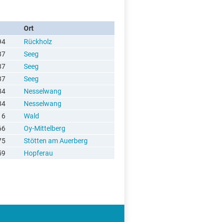
Ort
94
Rückholz
37
Seeg
37
Seeg
37
Seeg
84
Nesselwang
84
Nesselwang
16
Wald
66
Oy-Mittelberg
75
Stötten am Auerberg
59
Hopferau