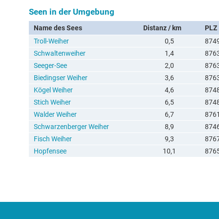
Seen in der Umgebung
Name des Sees
Distanz / km
PLZ
Troll-Weiher
0,5
874
Schwaltenweiher
1,4
876
Seeger-See
2,0
876
Biedingser Weiher
3,6
876
Kögel Weiher
4,6
874
Stich Weiher
6,5
874
Walder Weiher
6,7
876
Schwarzenberger Weiher
8,9
874
Fisch Weiher
9,3
876
Hopfensee
10,1
876