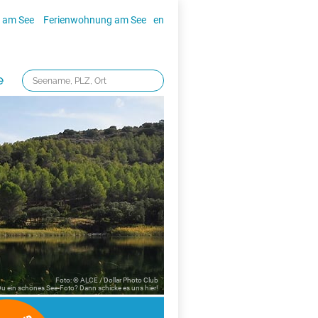
 am See
Ferienwohnung am See
en
e
Foto: © ALCE / Dollar Photo Club
 Du ein schönes See-Foto? Dann schicke es uns
hier!