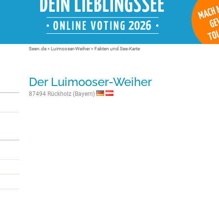
Seen.de
»
Luimooser-Weiher
» Fakten und See-Karte
Der Luimooser-Weiher
87494 Rückholz (Bayern)