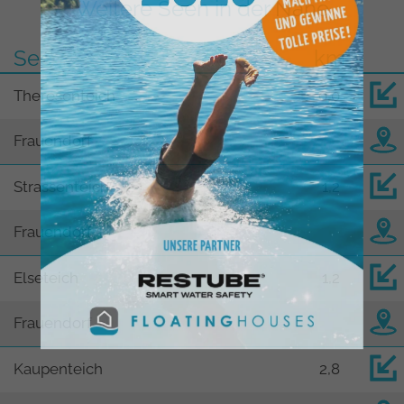
Weitere Seen in der Nähe
See
km
Theresenteich
0,0
Frauendorf
Strassenteich
1,2
Frauendorf
Elseteich
1,2
Frauendorf
Kaupenteich
2,8