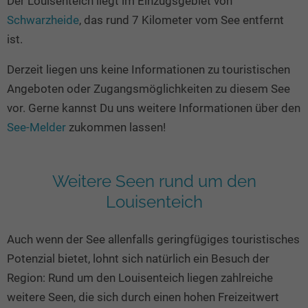
Der Louisenteich liegt im Einzugsgebiet von
Seen in Europa
Glamping
Schwarzheide
, das rund 7 Kilometer vom See entfernt
Österreich
ist.
Schweiz
Derzeit liegen uns keine Informationen zu touristischen
Frankreich
Angeboten oder Zugangsmöglichkeiten zu diesem See
Niederlande
vor. Gerne kannst Du uns weitere Informationen über den
Schweden
See-Melder
zukommen lassen!
Norwegen
alle Länder…
Weitere Seen rund um den
Louisenteich
Auch wenn der See allenfalls geringfügiges touristisches
Potenzial bietet, lohnt sich natürlich ein Besuch der
Region: Rund um den Louisenteich liegen zahlreiche
weitere Seen, die sich durch einen hohen Freizeitwert