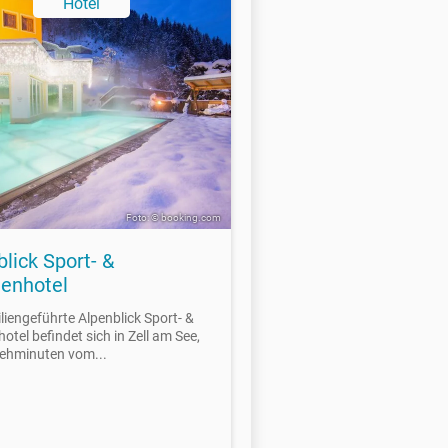
Hotel
Foto: © booking.com
lick Sport- &
ienhotel
liengeführte Alpenblick Sport- &
otel befindet sich in Zell am See,
ehminuten vom...