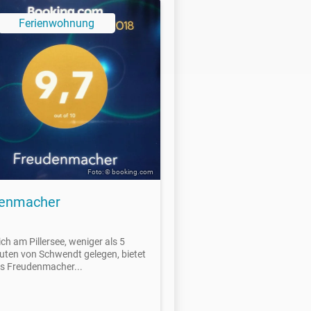
Ferienwohnung
Foto: © booking.com
denmacher
rich am Pillersee, weniger als 5
ten von Schwendt gelegen, bietet
s Freudenmacher...