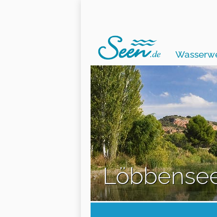
Wasserwe
Löbbense