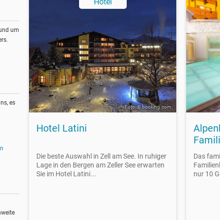
Hotel
rund um
rs.
ns, es
Foto: © booking.com
Hotel Latini
Alpenb
Famil
en
Die beste Auswahl in Zell am See. In ruhiger
Das fami
Lage in den Bergen am Zeller See erwarten
Familienh
Sie im Hotel Latini...
nur 10 G
hweite