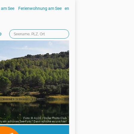
 am See
Ferienwohnung am See
en
e
Foto: © ALCE / Dollar Photo Club
 Du ein schönes See-Foto? Dann schicke es uns
hier!