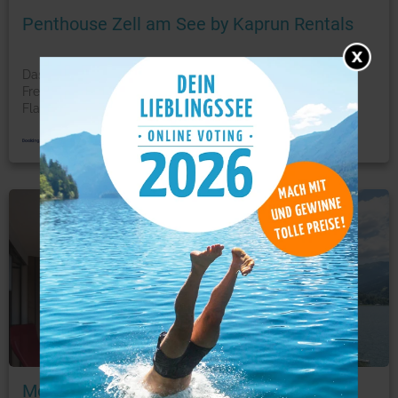
Penthouse Zell am See by Kaprun Rentals
Das stilvolle Penthouse Zell am See by Kaprun Rentals
Freuen Sie sich auf Annehmlichkeiten wie einen
Flachbild
...
mehr
Ferienwohnung
Foto: © booking.com
Mountain and Lake Twenty Two