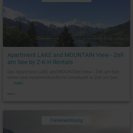
Foto: © booking.com
Apartment LAKE and MOUNTAIN View - Zell
am See by Z-K-H Rentals
Das Apartment LAKE and MOUNTAIN View - Zell am See
bietet eine haustierfreundliche Unterkunft in Zell am See.
...
mehr
Ferienwohnung