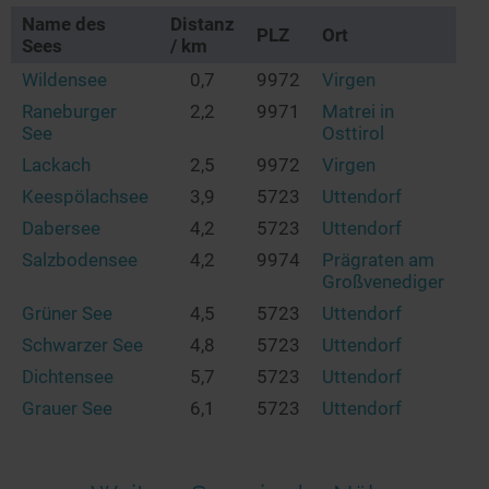
Name des
Distanz
PLZ
Ort
Sees
/ km
Wildensee
0,7
9972
Virgen
Raneburger
2,2
9971
Matrei in
See
Osttirol
Lackach
2,5
9972
Virgen
Keespölachsee
3,9
5723
Uttendorf
Dabersee
4,2
5723
Uttendorf
Salzbodensee
4,2
9974
Prägraten am
Großvenediger
Grüner See
4,5
5723
Uttendorf
Schwarzer See
4,8
5723
Uttendorf
Dichtensee
5,7
5723
Uttendorf
Grauer See
6,1
5723
Uttendorf