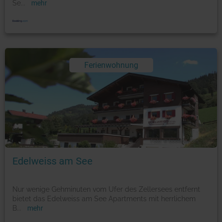
Se
...
mehr
Ferienwohnung
Foto: © booking.com
Edelweiss am See
Nur wenige Gehminuten vom Ufer des Zellersees entfernt
bietet das Edelweiss am See Apartments mit herrlichem
B
...
mehr