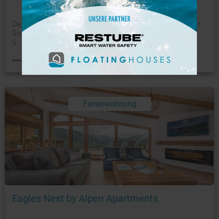
Das Mountain and Lake Twenty Two begrüßt Sie in Zell am
See, 700 m vom Casino Zell am See und 2,5 km von der
S
...
mehr
Ferienwohnung
Foto: © booking.com
Eagles Nest by Alpen Apartments