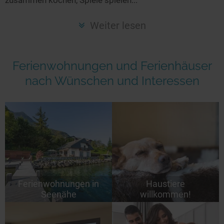
Seen in Europa
Glamping
Österreich
Weiter lesen
Schweiz
Frankreich
Ferienwohnungen und Ferienhäuser
Niederlande
nach Wünschen und Interessen
Schweden
Norwegen
alle Länder…
Ferienwohnungen in
Haustiere
Seenähe
willkommen!