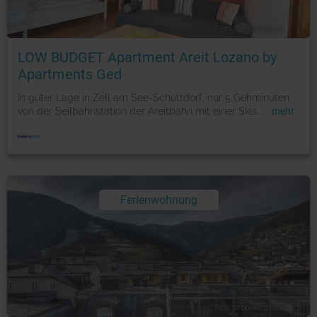
Foto: © booking.com
LOW BUDGET Apartment Areit Lozano by
Apartments Ged
In guter Lage in Zell am See-Schüttdorf, nur 5 Gehminuten
von der Seilbahnstation der Areitbahn mit einer Skis
...
mehr
Ferienwohnung
Foto: © booking.com