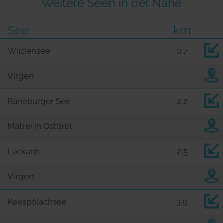
Weitere Seen in der Nähe
See
km
Wildensee
0,7
Virgen
Raneburger See
2,2
Matrei in Osttirol
Lackach
2,5
Virgen
Keespölachsee
3,9