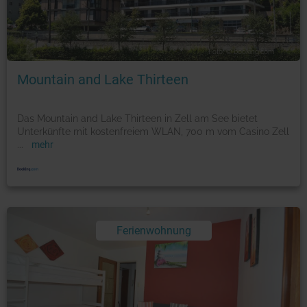
Foto: © booking.com
Mountain and Lake Thirteen
Das Mountain and Lake Thirteen in Zell am See bietet
Unterkünfte mit kostenfreiem WLAN, 700 m vom Casino Zell
...
mehr
Ferienwohnung