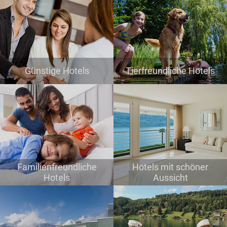
Günstige Hotels
Tierfreundliche Hotels
Familienfreundliche
Hotels mit schöner
Hotels
Aussicht