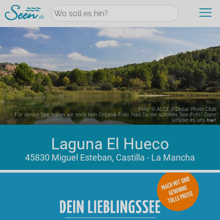
+
Wasserwelten
Neueste Themen
+
Urlaub
Kategorie Übersicht
Foto: © ALCE / Dollar Photo Club
Für diesen See haben wir noch kein Original-Foto. Hast Du ein schönes See-Foto? Dann
Aktiv & Sport
schicke es uns
hier!
Urlaubsangebote
Erlebnisse am Wasser
Laguna El Hueco
+
Unterkünfte
Aktuelle Angebote
Die perfekte Auszeit
45830 Miguel Esteban, Castilla - La Mancha
Top-Reiseziele
Magische Orte
Unterkünfte am Wasser
Familienurlaub
Draußen aktiv
+
Finde deinen See
Unterkünfte am See
Hausboot-Urlaub
Wandern am See