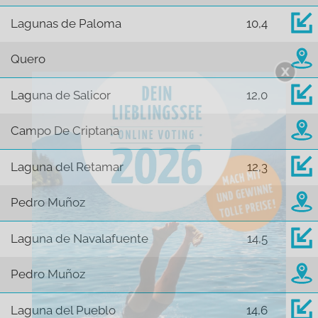
Lagunas de Paloma
10,4
Quero
Laguna de Salicor
12,0
Campo De Criptana
Laguna del Retamar
12,3
Pedro Muñoz
Laguna de Navalafuente
14,5
Pedro Muñoz
Laguna del Pueblo
14,6