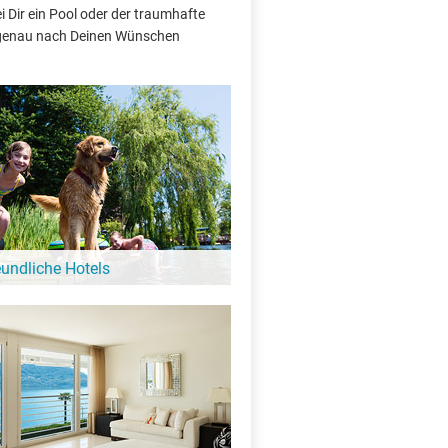
 Dir ein Pool oder der traumhafte
e genau nach Deinen Wünschen
eundliche Hotels
 Hund ist hier kein Problem: Diese Hotels
ebung vom Lac de Tseuzier heißen auch
e Gäste bei sich willkommen!