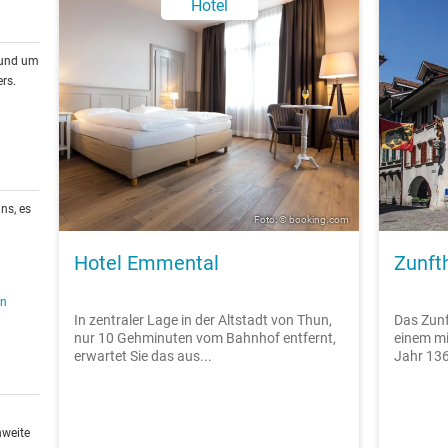
Hotel
rund um
rs.
ns, es
Foto: © booking.com
Hotel Emmental
Zunft
en
In zentraler Lage in der Altstadt von Thun,
Das Zunf
nur 10 Gehminuten vom Bahnhof entfernt,
einem mi
erwartet Sie das aus...
Jahr 136
hweite