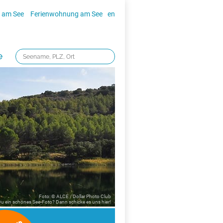
 am See
Ferienwohnung am See
en
e
Foto: © ALCE / Dollar Photo Club
 Du ein schönes See-Foto? Dann schicke es uns
hier!