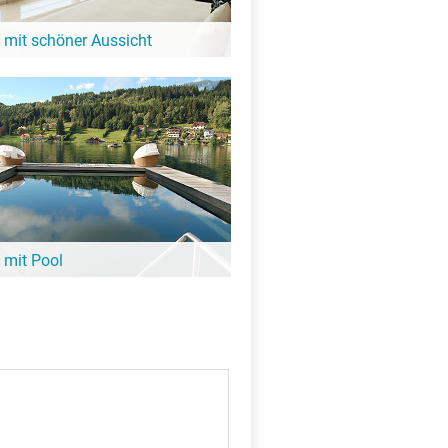
 mit schöner Aussicht
it Blick auf den See oder eine tolle
igkeit: Diese Hotels in der Nähe vom
zier bieten großartige Aussicht!
 mit Pool
ee noch nicht aufgewärmt ist, lohnt sich
it Pool. Viele davon sind ganz in der
ac de Tseuzier – hier findest Du sie!