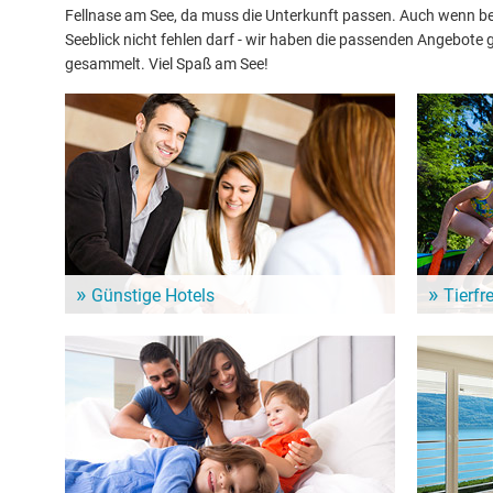
Fellnase am See, da muss die Unterkunft passen. Auch wenn bei
Seeblick nicht fehlen darf - wir haben die passenden Angebot
gesammelt. Viel Spaß am See!
Günstige Hotels
Tierfr
In der Nähe vom Lac de Tseuzier warten zahlreiche
Urlaub mit
Hotels für Deinen nächsten See-Urlaub. Günstige
in der Umg
Hotels für ein Wochenende oder länger.
vierbeinig