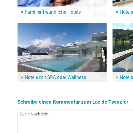
Familienfreundliche Hotels
Hotels
Ein Familienurlaub am See ist für Klein und Groß
Aufstehen m
das Highlight! Von diesen Hotels geht es schnell
Sehenswürd
zum Lac de Tseuzier und seinen zahlreichen
Lac de Tseu
Angeboten!
Hotels mit SPA oder Wellness
Hotels
So richtig verwöhnen lassen und dem Körper dabei
Wenn der S
noch etwas Gutes tun: Dafür sind Wellness-Hotels
ein Hotel m
in der Nähe vom Lac de Tseuzier die erste Wahl!
Nähe vom L
Schreibe einen Kommentar zum Lac de Tseuzier