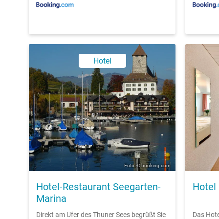
Hotel
Foto: © booking.com
Hotel-Restaurant Seegarten-
Hotel
Marina
Direkt am Ufer des Thuner Sees begrüßt Sie
Das Hote