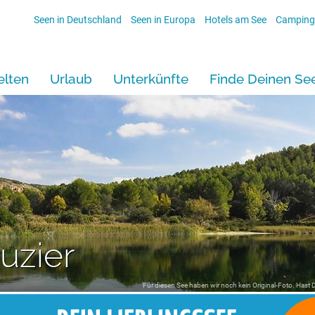
Seen in Deutschland
Seen in Europa
Hotels am See
Camping
lten
Urlaub
Unterkünfte
Finde Deinen Se
uzier
Für diesen See haben wir noch kein Original-Foto. Hast