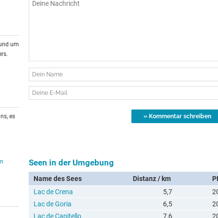
rund um
rs.
ns, es
Seen in der Umgebung
en
Name des Sees
Distanz / km
P
Lac de Crena
5,7
2
Lac de Goria
6,5
2
Lac de Capitello
7,6
2