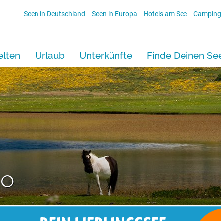
Seen in Deutschland
Seen in Europa
Hotels am See
Camping
lten
Urlaub
Unterkünfte
Finde Deinen Se
no