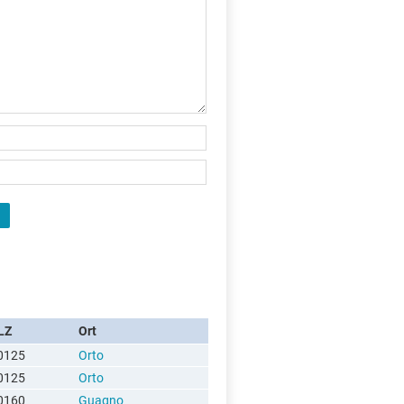
X
LZ
Ort
0125
Orto
0125
Orto
0160
Guagno