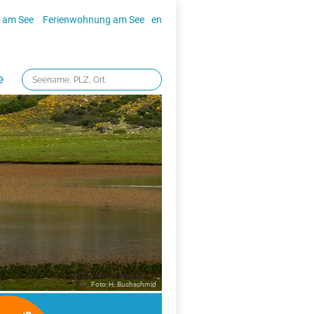
 am See
Ferienwohnung am See
en
e
Foto: H. Buchschmid