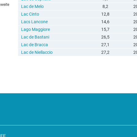
hweite
Lac de Melo
8,2
2
Lac Cinto
12,8
2
Lacs Lancone
14,6
2
Lago Maggiore
15,7
2
Lac de Bastani
26,5
2
Lac de Bracca
27,1
2
Lac de Niellaccio
27,2
2
SEE