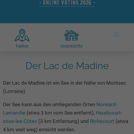
Hotels am See
Urlaub an der Küste
Radtouren am See
Finde Deinen See
Ferienwohnungen
Direkt am Wasser
Stand Up Paddeling
Seen in Deiner Nähe
Hausboote
Unterkünfte
Kitesurfen
≡
Seen in Deutschland
Camping am See
Hotels am See
Kanu- & Kajaktouren
Seen in Europa
Top-Hotels
Ferienwohnungen
Badeseen in Deutschland
Fakten
Unterkünfte
Strandbad-Verzeichnis
Top-Hotel Empfehlungen
Hausboote
Genuss pur
Überwachte Badestellen
Der Lac de Madine
Familienhotels
Camping
Wellness am See
Hunde am See
Bike-Hotels
Aktiv-Urlaub
Gourmet-Urlaub
Der Lac de Madine ist ein See in der Nähe von Montsec
Unsere See-Highlights
Wellness-Hotels
Kanu- & Kajak-Urlaub
Romantik Hotels
(Lorraine).
Deutschlands schönste Seen
Biohotels
Wanderurlaub
Der See kann aus den umliegenden Orten
Nonsard-
Top Seen nach Bundesländern
Ausgefallenes
Bikeurlaub
Lamarche
(etwa 3 km vom See entfernt),
Heudicourt-
Top Seen nach Regionen
Häuser auf dem Wasser
Auszeit & Wellness
sous-les-Côtes
(3 km Entfernung) und
Richecourt
(etwa
Deutschlands Lieblingsseen
Hundefreundliche Unterkünfte
4 km weit weg) erreicht werden.