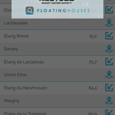
Étang de Lachaussée
13,1
Lachaussée
Étang Romé
15,2
Sanzey
Étang de Laclaireau
75,7
Virton Ethe
Étang du Neufmoulin
84,4
Margny
Étang de la Trapperie
90,9