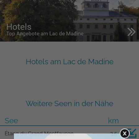
Hotels
Top Angebote am Lac de Madine
Hotels am Lac de Madine
Weitere Seen in der Nähe
See
km
Étang du Grand Montfaucon
3,5