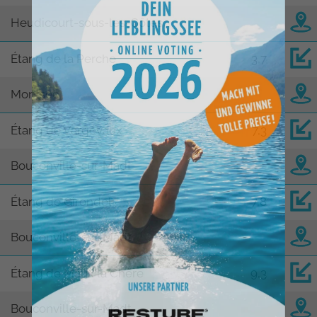
Heudicourt-sous-les-Côtes
Étang de la Perche
3,7
Montsec
Étang de Vargévaux
7,3
Bouconville-sur-Madt
Étang de Girondel
7,8
Bouconville-sur-Madt
Étang de Maux la Chère
9,3
Bouconville-sur-Madt