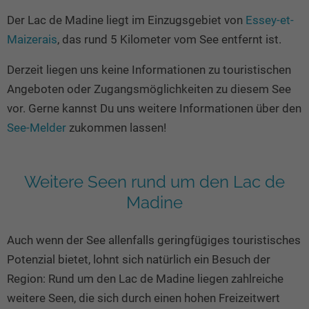
Seen in Europa
Glamping
Der Lac de Madine liegt im Einzugsgebiet von
Essey-et-
Österreich
Maizerais
, das rund 5 Kilometer vom See entfernt ist.
Schweiz
Derzeit liegen uns keine Informationen zu touristischen
Frankreich
Angeboten oder Zugangsmöglichkeiten zu diesem See
Niederlande
vor. Gerne kannst Du uns weitere Informationen über den
Schweden
See-Melder
zukommen lassen!
Norwegen
alle Länder…
Weitere Seen rund um den Lac de
Madine
Auch wenn der See allenfalls geringfügiges touristisches
Potenzial bietet, lohnt sich natürlich ein Besuch der
Region: Rund um den Lac de Madine liegen zahlreiche
weitere Seen, die sich durch einen hohen Freizeitwert