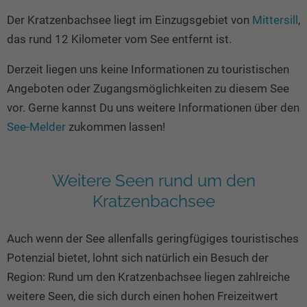
Seen in Europa
Glamping
Der Kratzenbachsee liegt im Einzugsgebiet von
Mittersill
,
Österreich
das rund 12 Kilometer vom See entfernt ist.
Schweiz
Derzeit liegen uns keine Informationen zu touristischen
Frankreich
Angeboten oder Zugangsmöglichkeiten zu diesem See
Niederlande
vor. Gerne kannst Du uns weitere Informationen über den
Schweden
See-Melder
zukommen lassen!
Norwegen
alle Länder…
Weitere Seen rund um den
Kratzenbachsee
Auch wenn der See allenfalls geringfügiges touristisches
Potenzial bietet, lohnt sich natürlich ein Besuch der
Region: Rund um den Kratzenbachsee liegen zahlreiche
weitere Seen, die sich durch einen hohen Freizeitwert