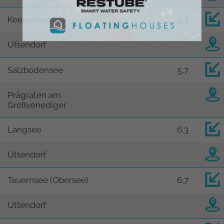
Keespölachsee
5,3
Uttendorf
Salzbodensee
5,7
Prägraten am
Großvenediger
Langsee
6,3
Uttendorf
Tauernsee (Obersee)
6,7
Uttendorf