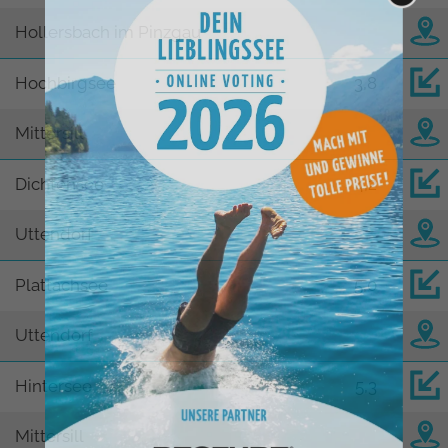
Hollersbach im Pinzgau
Hochbirgsee
3,8
Mittersill
Dichtensee
4,2
Uttendorf
Plattachsee
5,0
Uttendorf
Hintersee
5,3
Mittersill