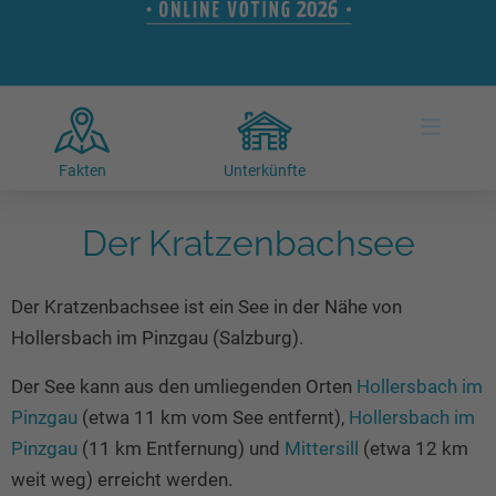
Hotels am See
Urlaub an der Küste
Radtouren am See
Finde Deinen See
Ferienwohnungen
Direkt am Wasser
Stand Up Paddeling
Seen in Deiner Nähe
Hausboote
Unterkünfte
Kitesurfen
≡
Seen in Deutschland
Camping am See
Hotels am See
Kanu- & Kajaktouren
Seen in Europa
Top-Hotels
Ferienwohnungen
Badeseen in Deutschland
Fakten
Unterkünfte
Strandbad-Verzeichnis
Top-Hotel Empfehlungen
Hausboote
Genuss pur
Überwachte Badestellen
Der Kratzenbachsee
Familienhotels
Camping
Wellness am See
Hunde am See
Bike-Hotels
Aktiv-Urlaub
Gourmet-Urlaub
Der Kratzenbachsee ist ein See in der Nähe von
Unsere See-Highlights
Wellness-Hotels
Kanu- & Kajak-Urlaub
Romantik Hotels
Hollersbach im Pinzgau (Salzburg).
Deutschlands schönste Seen
Biohotels
Wanderurlaub
Der See kann aus den umliegenden Orten
Hollersbach im
Top Seen nach Bundesländern
Ausgefallenes
Bikeurlaub
Pinzgau
(etwa 11 km vom See entfernt),
Hollersbach im
Top Seen nach Regionen
Häuser auf dem Wasser
Auszeit & Wellness
Pinzgau
(11 km Entfernung) und
Mittersill
(etwa 12 km
Deutschlands Lieblingsseen
Hundefreundliche Unterkünfte
weit weg) erreicht werden.