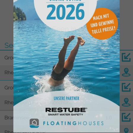
Weitere Seen in der Nähe
See
km
Großer Zermittensee
0,0
Rheinsberg Kagar
Großer Zechliner See
1,3
Rheinsberg Flecken Zechlin
Braminsee
1,6
Rheinsberg Kagar