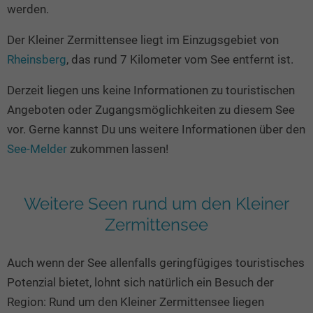
Seen in Europa
Glamping
werden.
Österreich
Der Kleiner Zermittensee liegt im Einzugsgebiet von
Schweiz
Rheinsberg
, das rund 7 Kilometer vom See entfernt ist.
Frankreich
Derzeit liegen uns keine Informationen zu touristischen
Niederlande
Angeboten oder Zugangsmöglichkeiten zu diesem See
Schweden
vor. Gerne kannst Du uns weitere Informationen über den
See-Melder
zukommen lassen!
Norwegen
alle Länder…
Weitere Seen rund um den Kleiner
Zermittensee
Auch wenn der See allenfalls geringfügiges touristisches
Potenzial bietet, lohnt sich natürlich ein Besuch der
Region: Rund um den Kleiner Zermittensee liegen