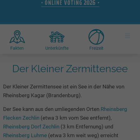
Hotels am See
Urlaub an der Küste
Radtouren am See
Finde Deinen See
Ferienwohnungen
Direkt am Wasser
Stand Up Paddeling
Seen in Deiner Nähe
Hausboote
Unterkünfte
Kitesurfen
≡
Seen in Deutschland
Camping am See
Hotels am See
Kanu- & Kajaktouren
Seen in Europa
Top-Hotels
Ferienwohnungen
Badeseen in Deutschland
Fakten
Unterkünfte
Freizeit
Strandbad-Verzeichnis
Top-Hotel Empfehlungen
Hausboote
Genuss pur
Überwachte Badestellen
Der Kleiner Zermittensee
Familienhotels
Camping
Wellness am See
Hunde am See
Bike-Hotels
Aktiv-Urlaub
Gourmet-Urlaub
Der Kleiner Zermittensee ist ein See in der Nähe von
Unsere See-Highlights
Wellness-Hotels
Kanu- & Kajak-Urlaub
Romantik Hotels
Rheinsberg Kagar (Brandenburg).
Deutschlands schönste Seen
Biohotels
Wanderurlaub
Der See kann aus den umliegenden Orten
Rheinsberg
Top Seen nach Bundesländern
Ausgefallenes
Bikeurlaub
Flecken Zechlin
(etwa 3 km vom See entfernt),
Top Seen nach Regionen
Häuser auf dem Wasser
Auszeit & Wellness
Rheinsberg Dorf Zechlin
(3 km Entfernung) und
Deutschlands Lieblingsseen
Hundefreundliche Unterkünfte
Rheinsberg Luhme
(etwa 3 km weit weg) erreicht