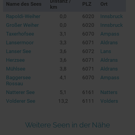
Distanz /
Name des Sees
PLZ
Ort
km
Rapoldi-Weiher
0,0
6020
Innsbruck
Großer Weiher
0,0
6020
Innsbruck
Taxerhofsee
3,1
6070
Ampass
Lansermoor
3,3
6071
Aldrans
Lanser See
3,6
6072
Lans
Herzsee
3,6
6071
Aldrans
Mühlsee
3,8
6071
Aldrans
Baggersee
4,1
6070
Ampass
Rossau
Natterer See
5,1
6161
Natters
Volderer See
13,2
6111
Volders
Weitere Seen in der Nähe