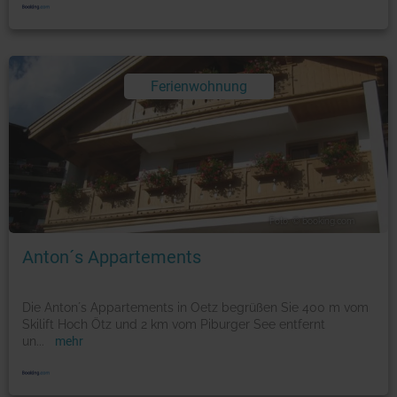
Ferienwohnung
Foto: © booking.com
Anton´s Appartements
Die Anton´s Appartements in Oetz begrüßen Sie 400 m vom
Skilift Hoch Ötz und 2 km vom Piburger See entfernt
un
...
mehr