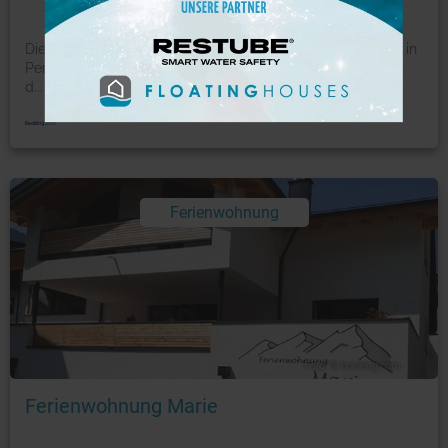
Die Fewo an der Seepromenade empfängt Sie am Strand in
Pertisau. Die Unterkunft bietet kostenfreies WLAN. In
d
...
mehr
Ferienwohnung
Foto: © booking.com
Ferienwohnung Marie