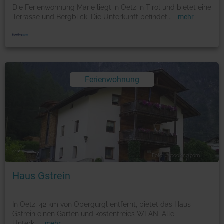
Die Ferienwohnung Marie liegt in Oetz in Tirol und bietet eine
Terrasse und Bergblick. Die Unterkunft befindet
...
mehr
Ferienwohnung
Foto: © booking.com
Haus Gstrein
In Oetz, 42 km von Obergurgl entfernt, bietet das Haus
Gstrein einen Garten und kostenfreies WLAN. Alle
Unterk
...
mehr