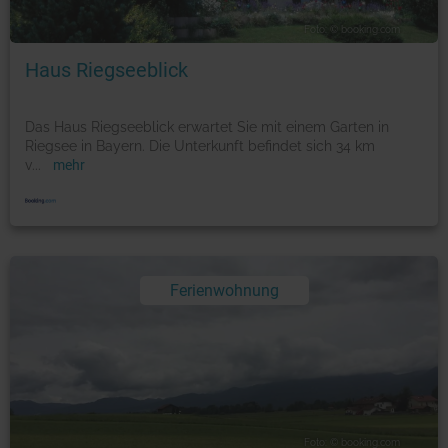
Foto: © booking.com
Haus Riegseeblick
Das Haus Riegseeblick erwartet Sie mit einem Garten in
Riegsee in Bayern. Die Unterkunft befindet sich 34 km
v
...
mehr
Ferienwohnung
Foto: © booking.com