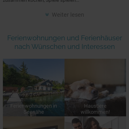
Seen in Europa
Glamping
Österreich
Weiter lesen
Schweiz
Frankreich
Ferienwohnungen und Ferienhäuser
Niederlande
nach Wünschen und Interessen
Schweden
Norwegen
alle Länder…
Ferienwohnungen in
Haustiere
Seenähe
willkommen!