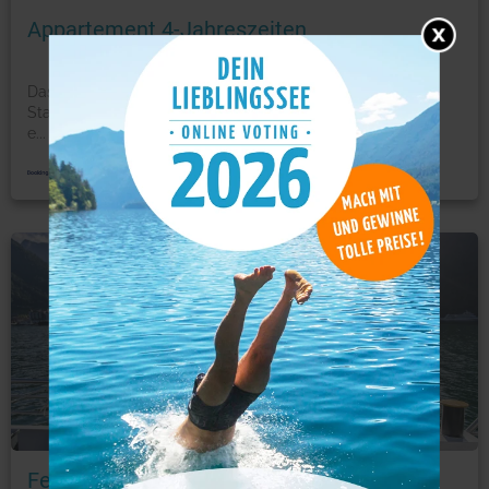
Appartement 4-Jahreszeiten
Das Appartement 4-Jahreszeiten liegt 5 Gehminuten vom
Stadtzentrum von Ötz, den Skigebieten Ötz und Hochötz,
e
...
mehr
Ferienwohnung
Foto: © booking.com
Fewo an der Seepromenade