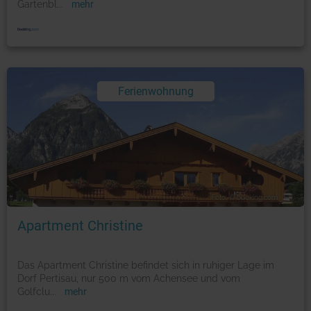
Gartenbl
...
mehr
Ferienwohnung
Foto: © booking.com
Apartment Christine
Das Apartment Christine befindet sich in ruhiger Lage im
Dorf Pertisau, nur 500 m vom Achensee und vom
Golfclu
...
mehr