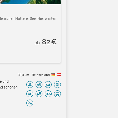
lerischen Natterer See. Hier warten
82
€
ab
30,3 km
Deutschland
ee und
nd schönen