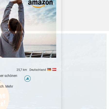
X
25,7 km
Deutschland
iner schönen
t
ich. Mehr