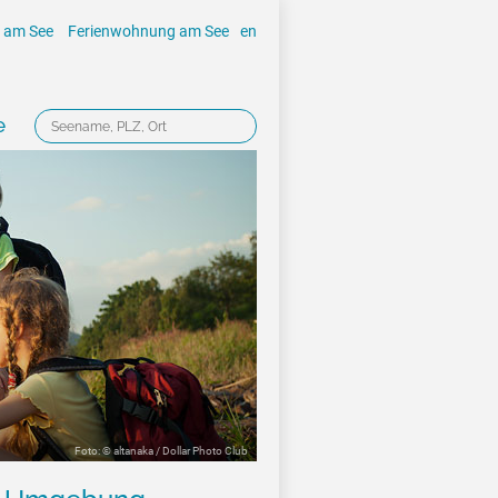
 am See
Ferienwohnung am See
en
e
Foto: © altanaka / Dollar Photo Club