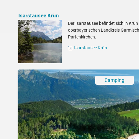
Isarstausee Krün
Der Isarstausee befindet sich in Krün
oberbayerischen Landkreis Garmisch
Partenkirchen.
Isarstausee Krün
Camping