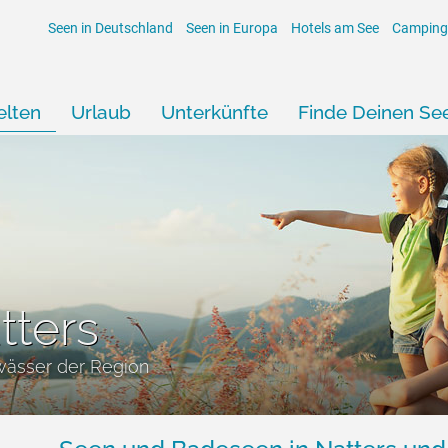
Seen in Deutschland
Seen in Europa
Hotels am See
Camping
lten
Urlaub
Unterkünfte
Finde Deinen Se
tters
wässer der Region