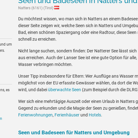
Seen und Badeseen in Natters u
Natters (6161) (Tirol)
Du möchtest wissen, wo man sich in Natters an einem Badesee
dieser Seite zeigen wir, welche Seen sich in Natters und Umgebu
Bad, einen schönen Spaziergang oder eine Radtour, diese Seen s
schnell zu erreichen.
rund um
rs.
Nicht lange suchen, sondern finden: Der Natterer See lässt sich
aus erreichen. Auch der Lanser See ist eine gute Option für all
Wasser verbringen möchten.
Unser Tipp insbesondere für Eltern: Wer Ausflüge ans Wasser mit
möglichst von der EU erfasste Gewässer wählen, da dort die W
wird, und dabei
überwachte Seen
(zum Beispiel durch die DLRG
ns, es
Wer sich eine mehrtägige Auszeit oder einen Urlaub in Natters
Gegend zu erkunden und die Magie der Seen zu genießen, findet
Ferienwohnungen
,
Ferienhäuser
und
Hotels
.
en
Seen und Badeseen für Natters und Umgebung