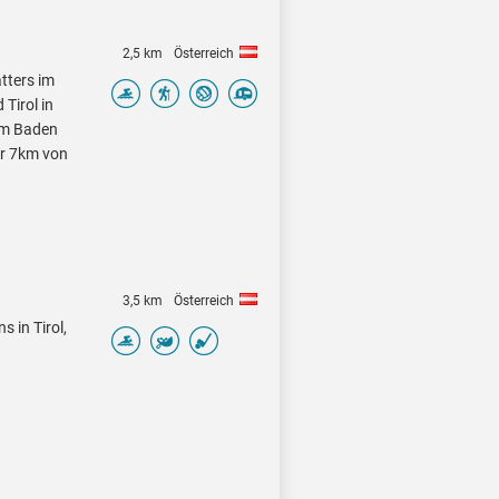
2,5 km
Österreich
atters im
Tirol in
um Baden
ur 7km von
3,5 km
Österreich
s in Tirol,