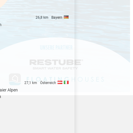
26,8 km
Bayern
n
27,1 km
Österreich
aier Alpen
m