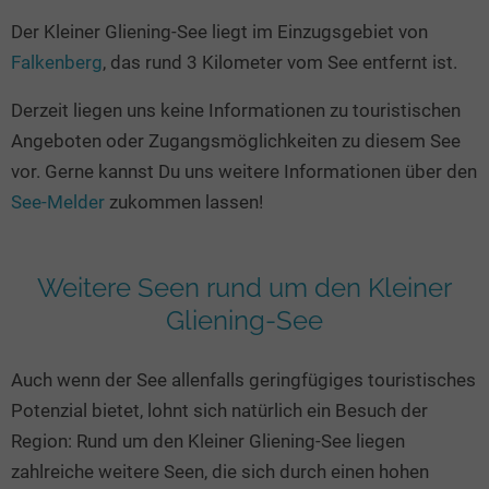
Seen in Europa
Glamping
Der Kleiner Gliening-See liegt im Einzugsgebiet von
Österreich
Falkenberg
, das rund 3 Kilometer vom See entfernt ist.
Schweiz
Derzeit liegen uns keine Informationen zu touristischen
Frankreich
Angeboten oder Zugangsmöglichkeiten zu diesem See
Niederlande
vor. Gerne kannst Du uns weitere Informationen über den
Schweden
See-Melder
zukommen lassen!
Norwegen
alle Länder…
Weitere Seen rund um den Kleiner
Gliening-See
Auch wenn der See allenfalls geringfügiges touristisches
Potenzial bietet, lohnt sich natürlich ein Besuch der
Region: Rund um den Kleiner Gliening-See liegen
zahlreiche weitere Seen, die sich durch einen hohen