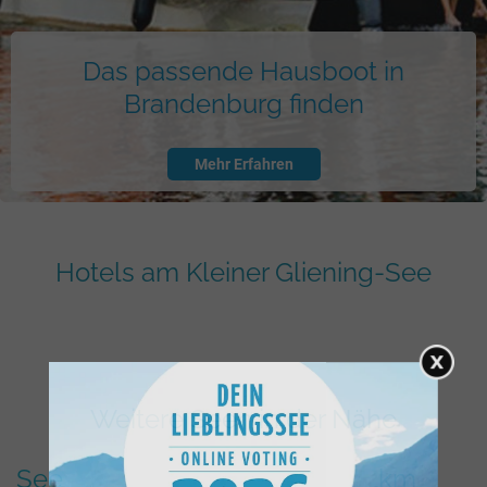
Das passende Hausboot in
Brandenburg finden
Mehr Erfahren
Hotels am Kleiner Gliening-See
Weitere Seen in der Nähe
See
km