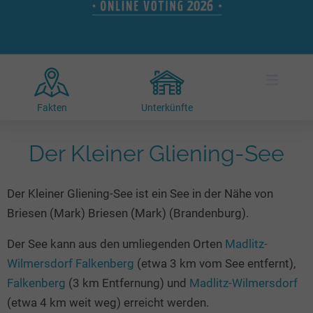
Hotels am See
Urlaub an der Küste
Radtouren am See
Finde Deinen See
Ferienwohnungen
Direkt am Wasser
Stand Up Paddeling
Seen in Deiner Nähe
Hausboote
Unterkünfte
Kitesurfen
≡
Seen in Deutschland
Camping am See
Hotels am See
Kanu- & Kajaktouren
Seen in Europa
Top-Hotels
Ferienwohnungen
Badeseen in Deutschland
Fakten
Unterkünfte
Strandbad-Verzeichnis
Top-Hotel Empfehlungen
Hausboote
Genuss pur
Überwachte Badestellen
Der Kleiner Gliening-See
Familienhotels
Camping
Wellness am See
Hunde am See
Bike-Hotels
Aktiv-Urlaub
Gourmet-Urlaub
Der Kleiner Gliening-See ist ein See in der Nähe von
Unsere See-Highlights
Wellness-Hotels
Kanu- & Kajak-Urlaub
Romantik Hotels
Briesen (Mark) Briesen (Mark) (Brandenburg).
Deutschlands schönste Seen
Biohotels
Wanderurlaub
Der See kann aus den umliegenden Orten
Madlitz-
Top Seen nach Bundesländern
Ausgefallenes
Bikeurlaub
Wilmersdorf Falkenberg
(etwa 3 km vom See entfernt),
Top Seen nach Regionen
Häuser auf dem Wasser
Auszeit & Wellness
Falkenberg
(3 km Entfernung) und
Madlitz-Wilmersdorf
Deutschlands Lieblingsseen
Hundefreundliche Unterkünfte
(etwa 4 km weit weg) erreicht werden.