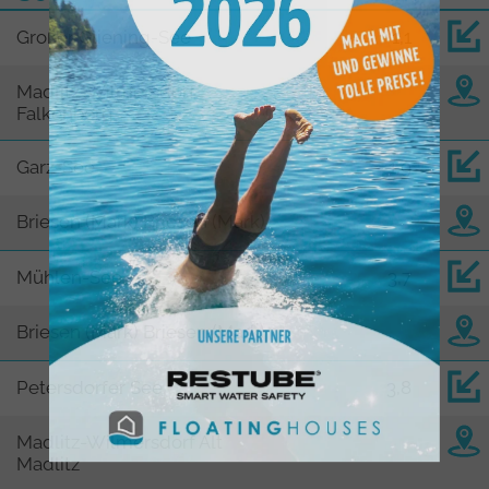
Großer Gliening-See
1,1
Madlitz-Wilmersdorf
Falkenberg
Garz-See
1,9
Briesen (Mark) Briesen (Mark)
Mühlen-See
3,7
Briesen (Mark) Briesen (Mark)
Petersdorfer See
3,8
Madlitz-Wilmersdorf Alt
Madlitz