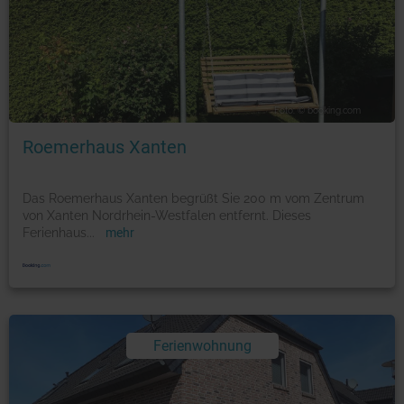
Foto: © booking.com
Roemerhaus Xanten
Das Roemerhaus Xanten begrüßt Sie 200 m vom Zentrum
von Xanten Nordrhein-Westfalen entfernt. Dieses
Ferienhaus
...
mehr
Ferienwohnung