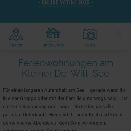
Hotels am See
Urlaub an der Küste
Radtouren am See
Finde Deinen See
Ferienwohnungen
Direkt am Wasser
Stand Up Paddeling
Seen in Deiner Nähe
Hausboote
Unterkünfte
Kitesurfen
≡
Seen in Deutschland
Camping am See
Hotels am See
Kanu- & Kajaktouren
Seen in Europa
Top-Hotels
Ferienwohnungen
Badeseen in Deutschland
Fakten
Unterkünfte
Fotos
Strandbad-Verzeichnis
Top-Hotel Empfehlungen
Hausboote
Genuss pur
Ferienwohnungen am
Überwachte Badestellen
Familienhotels
Camping
Wellness am See
Kleiner De-Witt-See
Hunde am See
Bike-Hotels
Aktiv-Urlaub
Gourmet-Urlaub
Unsere See-Highlights
Wellness-Hotels
Kanu- & Kajak-Urlaub
Romantik Hotels
Für einen längeren Aufenthalt am See – gerade wenn Ihr
Deutschlands schönste Seen
Biohotels
Wanderurlaub
in einer Gruppe oder mit der Familie unterwegs seid – ist
Top Seen nach Bundesländern
Ausgefallenes
Bikeurlaub
eine Ferienwohnung oder sogar ein Ferienhaus die
Top Seen nach Regionen
Häuser auf dem Wasser
Auszeit & Wellness
perfekte Unterkunft. Hier seid Ihr unter Euch und könnt
Deutschlands Lieblingsseen
gemeinsame Abende auf dem Sofa verbringen,
Hundefreundliche Unterkünfte
zusammen kochen, Spiele spielen...