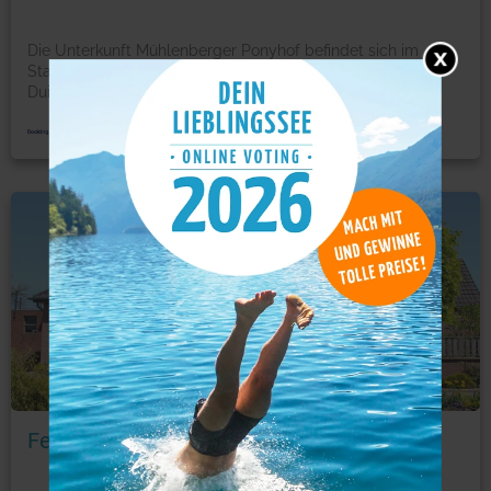
Die Unterkunft Mühlenberger Ponyhof befindet sich im
Stadtteil Friemersheim in Duisburg, 10 km vom Casino
Duis
...
mehr
Ferienwohnung
Foto: © booking.com
Ferienwohnungen Schoofs