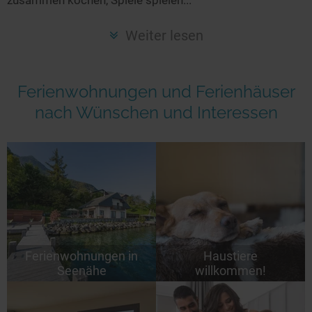
Seen in Europa
Glamping
Österreich
Weiter lesen
Schweiz
Frankreich
Ferienwohnungen und Ferienhäuser
Niederlande
nach Wünschen und Interessen
Schweden
Norwegen
alle Länder…
Ferienwohnungen in
Haustiere
Seenähe
willkommen!