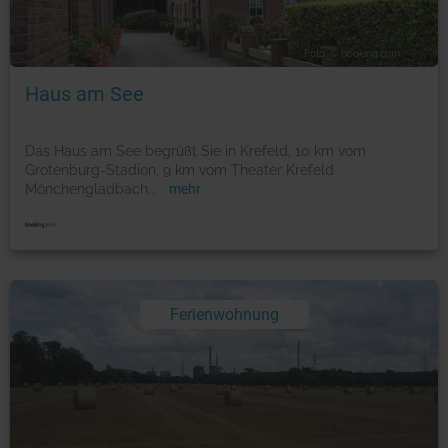
Foto: © booking.com
Haus am See
Das Haus am See begrüßt Sie in Krefeld, 10 km vom
Grotenburg-Stadion, 9 km vom Theater Krefeld
Mönchengladbach
...
mehr
Ferienwohnung