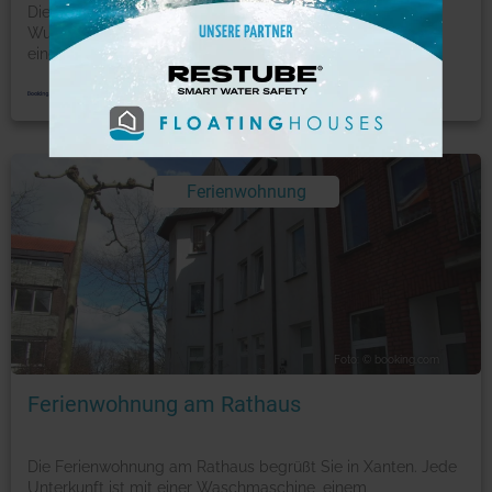
Die Ferienwohnungen Schoofs liegen 2,4 km vom
Wunderland Kalkar entfernt und bieten Unterkünfte mit
einer Terr
...
mehr
Ferienwohnung
Foto: © booking.com
Ferienwohnung am Rathaus
Die Ferienwohnung am Rathaus begrüßt Sie in Xanten. Jede
Unterkunft ist mit einer Waschmaschine, einem