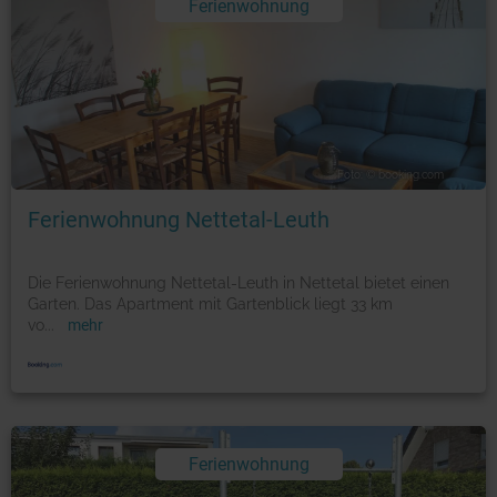
Ferienwohnung
Foto: © booking.com
Ferienwohnung Nettetal-Leuth
Die Ferienwohnung Nettetal-Leuth in Nettetal bietet einen
Garten. Das Apartment mit Gartenblick liegt 33 km
vo
...
mehr
Ferienwohnung