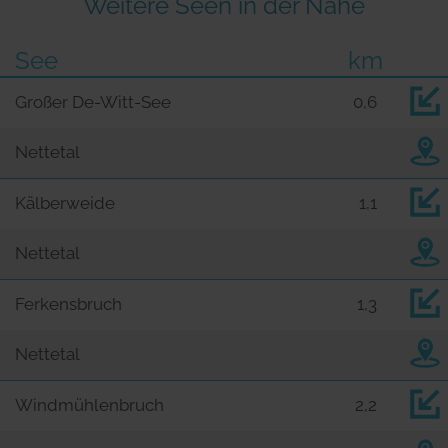
Weitere Seen in der Nähe
See
km
Großer De-Witt-See
0,6
Nettetal
Kälberweide
1,1
Nettetal
Ferkensbruch
1,3
Nettetal
Windmühlenbruch
2,2