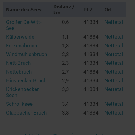
Distanz /
Name des Sees
PLZ
Ort
km
Großer De-Witt-
0,6
41334
Nettetal
See
Kälberweide
1,1
41334
Nettetal
Ferkensbruch
1,3
41334
Nettetal
Windmühlenbruch
2,2
41334
Nettetal
Nett-Bruch
2,3
41334
Nettetal
Nettebruch
2,7
41334
Nettetal
Hinsbecker Bruch
2,9
41334
Nettetal
Krickenbecker
3,3
41334
Nettetal
Seen
Schroliksee
3,4
41334
Nettetal
Glabbacher Bruch
3,8
41334
Nettetal