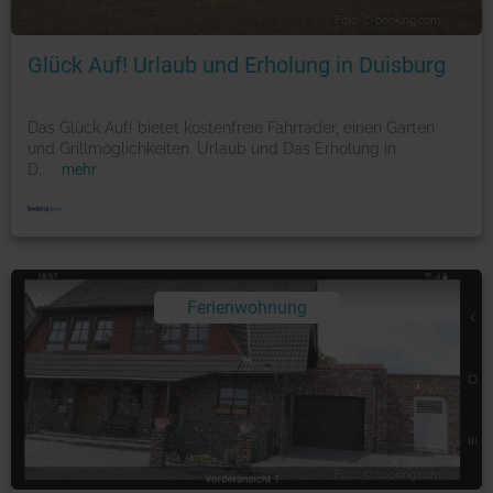
Foto: © booking.com
Glück Auf! Urlaub und Erholung in Duisburg
Das Glück Auf! bietet kostenfreie Fahrräder, einen Garten
und Grillmöglichkeiten. Urlaub und Das Erholung in
D
...
mehr
Ferienwohnung
Foto: © booking.com