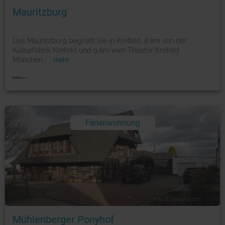
Mauritzburg
Das Mauritzburg begrüßt Sie in Krefeld, 8 km von der
Kulturfabrik Krefeld und 9 km vom Theater Krefeld
Mönchen
...
mehr
Ferienwohnung
Foto: © booking.com
Mühlenberger Ponyhof