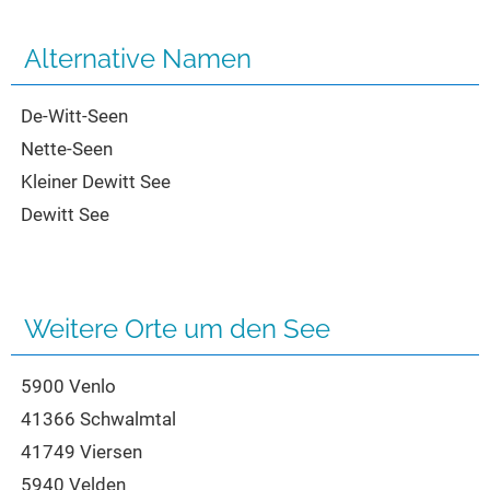
Seen in Europa
Glamping
Österreich
Alternative Namen
Schweiz
De-Witt-Seen
Frankreich
Nette-Seen
Niederlande
Kleiner Dewitt See
Schweden
Dewitt See
Norwegen
alle Länder…
Weitere Orte um den See
5900 Venlo
41366 Schwalmtal
41749 Viersen
5940 Velden