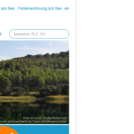
 am See
Ferienwohnung am See
en
e
Foto: © ALCE / Dollar Photo Club
 Du ein schönes See-Foto? Dann schicke es uns
hier!