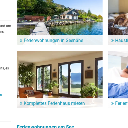
rund um
rs.
Ferienwohnungen in Seenähe
Haust
Zahlreiche Ferienwohnungen und Ferienhäuser am
Auch Vierb
See sind eine günstige Alternative für den nächsten
haben. Es 
See-Urlaub.
denen auch
ns, es
en
Komplettes Ferienhaus mieten
Ferie
Ein ganzes Haus nur für sich allein. Hier mietet man
Ein Urlaub
gleich die ganze Unterkunft für den See-Urlaub - und
Günstige 
ist ungestört.
häuser für
Ferienwohnungen am See