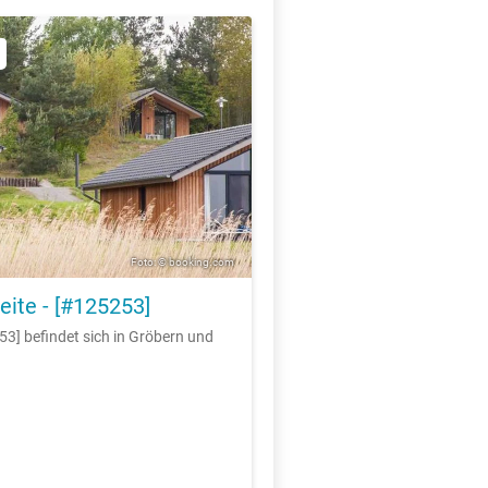
Foto: © booking.com
eite - [#125253]
53] befindet sich in Gröbern und