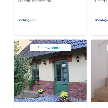
Gröbern und bietet ein...
Gröbern u
Ferienwohnung
Foto: © booking.com