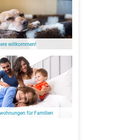
iere willkommen!
einer möchten gerne einmal Urlaub
gibt zahlreiche Unterkünfte am See in
 der Hund willkommen ist.
nwohnungen für Familien
 mit der ganzen Familie geplant?
und schöne Ferienwohnungen- und
 die ganze Familie am See.