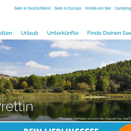
Seen in Deutschland
Seen in Europa
Hotels am See
Camping
lten
Urlaub
Unterkünfte
Finde Deinen Se
rettin
Für diesen See haben wir noch kein Original-Foto. Hast