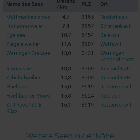
Distanz
Name des Sees
PLZ
Ort
/ km
Mettmenhaslersee
4,7
8155
Niederhasli
Franzosenweier
9,4
8957
Spreitenbach
Egelsee
10,7
5454
Bellikon
Ziegeleiweiher
11,6
8907
Wettswil
Wettingen Stausee
13,0
5431
Wettingen
Sonderdienste
Rumensee
13,8
8700
Küsnacht ZH
Schübelweiher
14,3
8700
Küsnacht ZH
Flachsee
15,0
8919
Rottenschwil
Fischbacher Moos
15,8
5024
Küttigen
Still Rüss/ Stilli
16,1
8919
Rottenschwil
Rüss
Weitere Seen in der Nähe