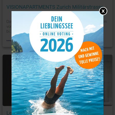
VISIONAPARTMENTS Zurich Militärstrasse
Das Vision Apartment Militärstrasse befindet sich im Herzen
von Zürich, 700 m vom Hauptbahnhof entfernt und
bi
...
mehr
Ferienwohnung
Foto: © booking.com
Le Bijou Lintheschergasse / Zurich HB