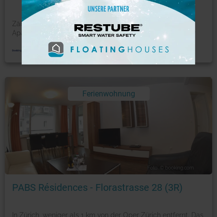
Zählt zu den Bestsellern in Zürich Das Historic City Center
Apartment by Airhome erwartet Sie mit einer Bar i
...
mehr
Ferienwohnung
Foto: © booking.com
PABS Résidences - Florastrasse 28 (3R)
In Zürich, weniger als 1 km von der Oper Zürich entfernt. Das