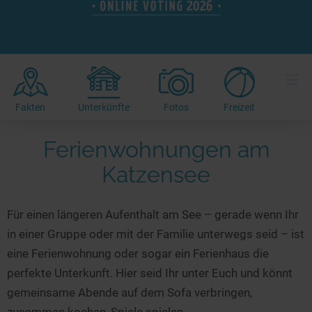
Hotels am See
Urlaub an der Küste
Radtouren am See
Finde Deinen See
Ferienwohnungen
Direkt am Wasser
Stand Up Paddeling
Seen in Deiner Nähe
Hausboote
Unterkünfte
Kitesurfen
≡
Seen in Deutschland
Camping am See
Hotels am See
Kanu- & Kajaktouren
Seen in Europa
Top-Hotels
Ferienwohnungen
Badeseen in Deutschland
Fakten
Unterkünfte
Fotos
Freizeit
Strandbad-Verzeichnis
Top-Hotel Empfehlungen
Hausboote
Genuss pur
Ferienwohnungen am
Überwachte Badestellen
Familienhotels
Camping
Wellness am See
Katzensee
Hunde am See
Bike-Hotels
Aktiv-Urlaub
Gourmet-Urlaub
Unsere See-Highlights
Wellness-Hotels
Kanu- & Kajak-Urlaub
Romantik Hotels
Für einen längeren Aufenthalt am See – gerade wenn Ihr
Deutschlands schönste Seen
Biohotels
Wanderurlaub
in einer Gruppe oder mit der Familie unterwegs seid – ist
Top Seen nach Bundesländern
Ausgefallenes
Bikeurlaub
eine Ferienwohnung oder sogar ein Ferienhaus die
Top Seen nach Regionen
Häuser auf dem Wasser
Auszeit & Wellness
perfekte Unterkunft. Hier seid Ihr unter Euch und könnt
Deutschlands Lieblingsseen
gemeinsame Abende auf dem Sofa verbringen,
Hundefreundliche Unterkünfte
zusammen kochen, Spiele spielen...