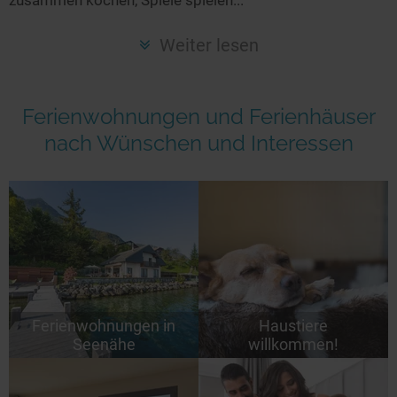
Seen in Europa
Glamping
Österreich
Weiter lesen
Schweiz
Frankreich
Ferienwohnungen und Ferienhäuser
Niederlande
nach Wünschen und Interessen
Schweden
Norwegen
alle Länder…
Ferienwohnungen in
Haustiere
Seenähe
willkommen!