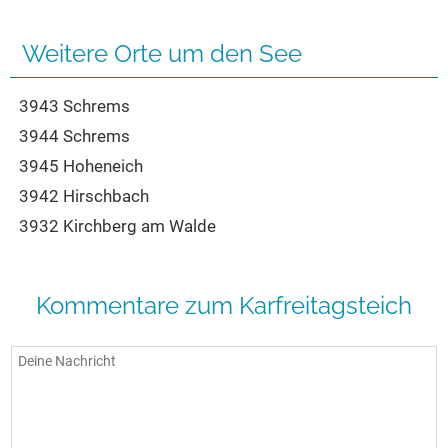
Seen in Europa
Glamping
Österreich
Weitere Orte um den See
Schweiz
3943 Schrems
Frankreich
3944 Schrems
Niederlande
3945 Hoheneich
Schweden
3942 Hirschbach
Norwegen
3932 Kirchberg am Walde
alle Länder…
Kommentare zum Karfreitagsteich