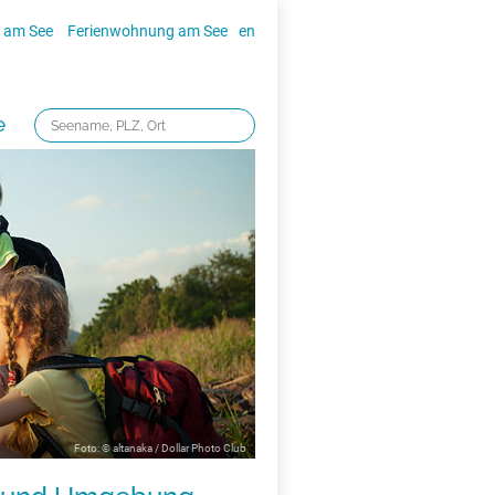
 am See
Ferienwohnung am See
en
e
Foto: © altanaka / Dollar Photo Club