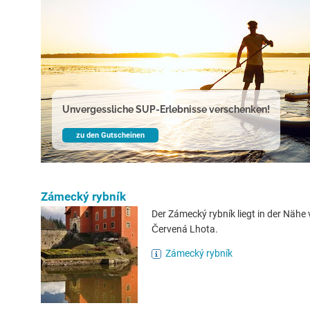
Unvergessliche SUP-Erlebnisse verschenken!
zu den Gutscheinen
Zámecký rybník
Der Zámecký rybník liegt in der Nähe
Červená Lhota.
Zámecký rybník