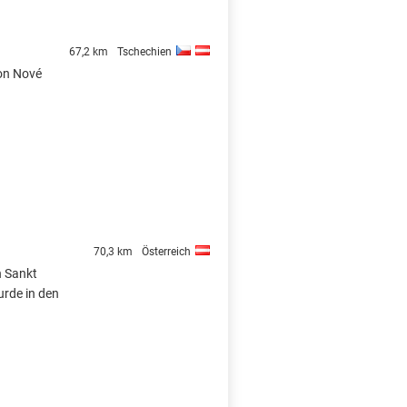
67,2 km
Tschechien
von Nové
70,3 km
Österreich
n Sankt
urde in den