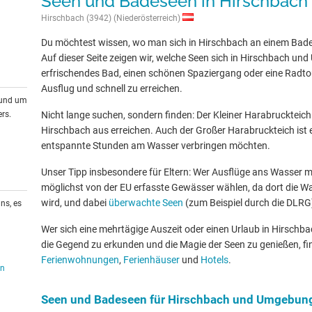
Seen und Badeseen in Hirschbac
Hirschbach (3942) (Niederösterreich)
Du möchtest wissen, wo man sich in Hirschbach an einem Bad
Auf dieser Seite zeigen wir, welche Seen sich in Hirschbach un
erfrischendes Bad, einen schönen Spaziergang oder eine Radtour
Ausflug und schnell zu erreichen.
rund um
rs.
Nicht lange suchen, sondern finden: Der Kleiner Harabruckteich 
Hirschbach aus erreichen. Auch der Großer Harabruckteich ist ei
entspannte Stunden am Wasser verbringen möchten.
Unser Tipp insbesondere für Eltern: Wer Ausflüge ans Wasser mit
möglichst von der EU erfasste Gewässer wählen, da dort die W
wird, und dabei
überwachte Seen
(zum Beispiel durch die DLRG
ns, es
Wer sich eine mehrtägige Auszeit oder einen Urlaub in Hirsch
die Gegend zu erkunden und die Magie der Seen zu genießen, fin
Ferienwohnungen
,
Ferienhäuser
und
Hotels
.
en
Seen und Badeseen für Hirschbach und Umgebun