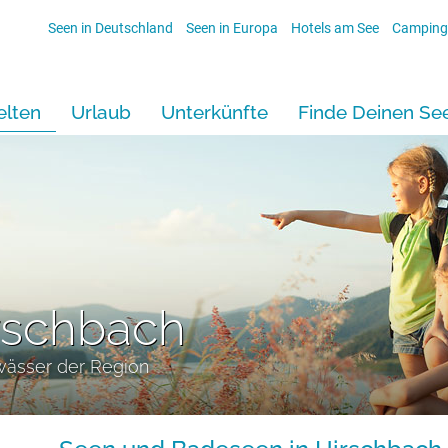
Seen in Deutschland
Seen in Europa
Hotels am See
Camping
lten
Urlaub
Unterkünfte
Finde Deinen Se
rschbach
wässer der Region