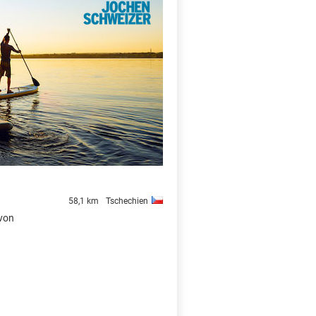
X
58,1 km
Tschechien
 von