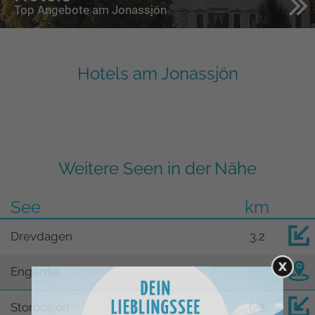
Top Angebote am Jonassjön
Hotels am Jonassjön
Weitere Seen in der Nähe
See
km
Drevdagen
3,2
Engerdal
Storbosjön
6,2