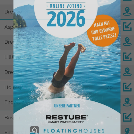
Drevsjø
Aspdagen
6,4
Drevsjø
Lillälgssjön
7,7
Drevsjø
Holmsjön
7,9
Engerdal
Busjön
8,1
Engerdal