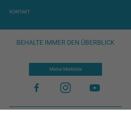
KONTAKT
BEHALTE IMMER DEN ÜBERBLICK
Meine Merkliste
Nutzungsbestimmungen
Datenschutz
© 2023 more virtual agency
Bildnachweis
Impressum
Kontakt