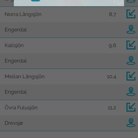
Norra Långsjön
8,7
Engerdal
Kallsjön
9,6
Engerdal
Mellan Långsjön
10,4
Engerdal
Övra Fulusjön
11,2
Drevsjø