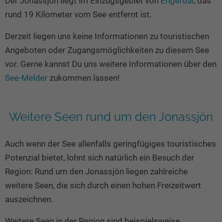
Der Jonassjön liegt im Einzugsgebiet von
Engerdal
, das
Seen in Europa
Glamping
rund 19 Kilometer vom See entfernt ist.
Österreich
Derzeit liegen uns keine Informationen zu touristischen
Schweiz
Angeboten oder Zugangsmöglichkeiten zu diesem See
Frankreich
vor. Gerne kannst Du uns weitere Informationen über den
Niederlande
See-Melder
zukommen lassen!
Schweden
Norwegen
Weitere Seen rund um den Jonassjön
alle Länder…
Auch wenn der See allenfalls geringfügiges touristisches
Potenzial bietet, lohnt sich natürlich ein Besuch der
Region: Rund um den Jonassjön liegen zahlreiche
weitere Seen, die sich durch einen hohen Freizeitwert
auszeichnen.
Weitere Seen in der Region sind beispielsweise