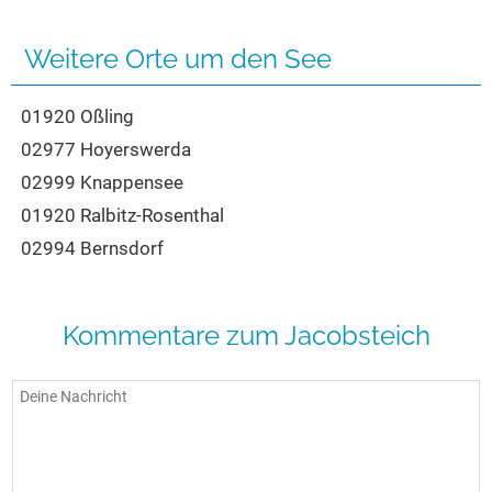
Seen in Europa
Glamping
Österreich
Weitere Orte um den See
Schweiz
01920 Oßling
Frankreich
02977 Hoyerswerda
Niederlande
02999 Knappensee
Schweden
01920 Ralbitz-Rosenthal
Norwegen
02994 Bernsdorf
alle Länder…
Kommentare zum Jacobsteich