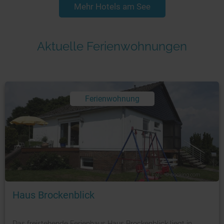
Mehr Hotels am See
Aktuelle Ferienwohnungen
Ferienwohnung
Foto: © booking.com
Haus Brockenblick
Das freistehende Ferienhaus Haus Brockenblick liegt in