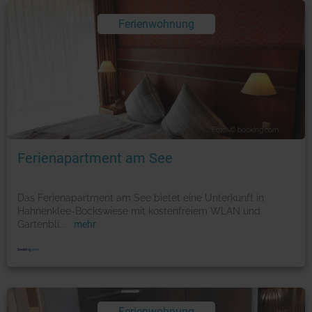
Ferienwohnung
Foto: © booking.com
Ferienapartment am See
Das Ferienapartment am See bietet eine Unterkunft in
Hahnenklee-Bockswiese mit kostenfreiem WLAN und
Gartenbli
...
mehr
Ferienwohnung