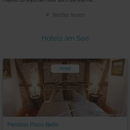
Seen in Europa
Glamping
Österreich
Weiter lesen
Schweiz
Frankreich
Hotels am See
Niederlande
Schweden
Norwegen
Hotel
alle Länder…
Foto: © booking.com
Pension Picco-Bello