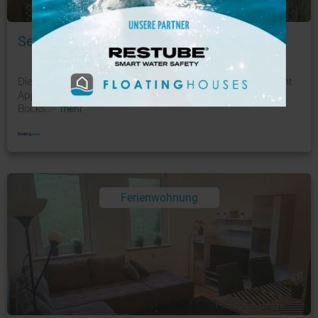
Foto: © booking.com
Seesicht Appartements am Kranichsee
Die beste Auswahl in Hahnenklee-Bockswiese. Die Seesicht
Appartements am Kranichsee liegen 100 m von der
Bocks
...
mehr
Ferienwohnung
Foto: © booking.com