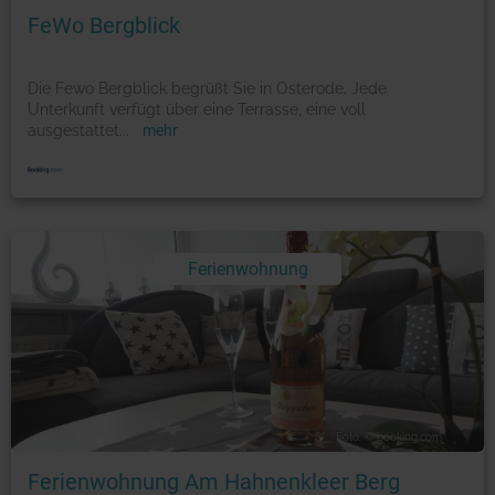
FeWo Bergblick
Die Fewo Bergblick begrüßt Sie in Osterode. Jede
Unterkunft verfügt über eine Terrasse, eine voll
ausgestattet
...
mehr
Ferienwohnung
Foto: © booking.com
Ferienwohnung Am Hahnenkleer Berg