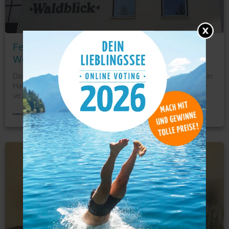
Foto: © booking.com
Ferienhaus Waldblick ,Hahnenkleer Str. 2
Woh. 15
Das Ferienhaus Waldblick, Hahnenkleer Str. 2 begrüßt Sie in
Hahnenklee-Bockswiese in Niedersachsen. Woh. 15
ve
...
mehr
Ferienwohnung