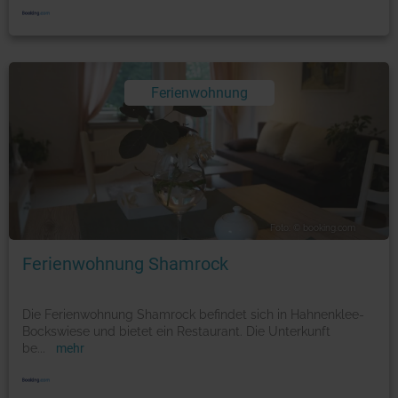
Ferienwohnung
Foto: © booking.com
Ferienwohnung Shamrock
Die Ferienwohnung Shamrock befindet sich in Hahnenklee-
Bockswiese und bietet ein Restaurant. Die Unterkunft
be
...
mehr