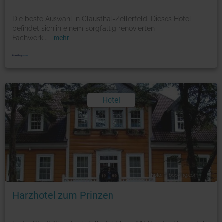
Die beste Auswahl in Clausthal-Zellerfeld. Dieses Hotel
befindet sich in einem sorgfältig renovierten
Fachwerk
...
mehr
Hotel
Foto: © booking.com
Harzhotel zum Prinzen