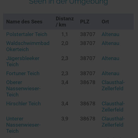
Seen in der Umgebung
Distanz
Name des Sees
PLZ
Ort
/ km
Polstertaler Teich
1,1
38707
Altenau
Waldschwimmbad
2,0
38707
Altenau
Okerteich
Jägersbleeker
2,3
38707
Altenau
Teich
Fortuner Teich
2,3
38707
Altenau
Oberer
3,4
38678
Clausthal-
Nassenwieser-
Zellerfeld
Teich
Hirschler Teich
3,4
38678
Clausthal-
Zellerfeld
Unterer
3,9
38678
Clausthal-
Nassenwieser-
Zellerfeld
Teich