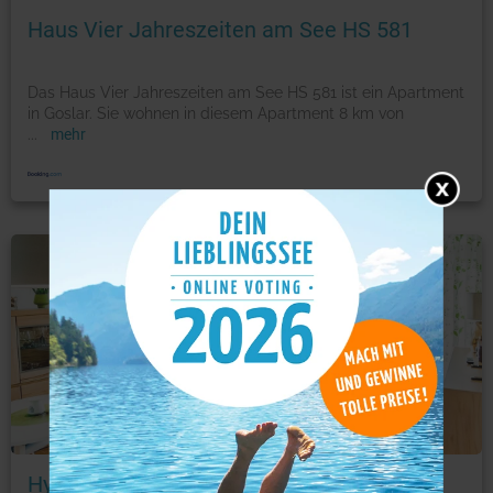
Haus Vier Jahreszeiten am See HS 581
Das Haus Vier Jahreszeiten am See HS 581 ist ein Apartment
in Goslar. Sie wohnen in diesem Apartment 8 km von
...
mehr
Ferienwohnung
Foto: © booking.com
Hygge