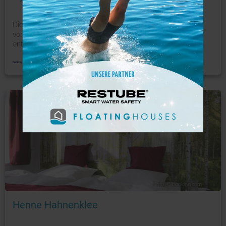
Die beste Auswahl in Hahnenklee-Bockswiese. Nur 600 m
von der Bocksbergseilbahn in Hahnenklee-Bockswiese
entfe
...
mehr
Ferienwohnung
Foto: © booking.com
Henne Hahnenklee