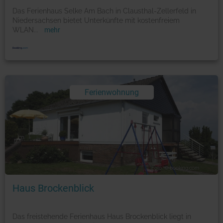
Das Ferienhaus Selke Am Bach in Clausthal-Zellerfeld in
Niedersachsen bietet Unterkünfte mit kostenfreiem
WLAN
...
mehr
Ferienwohnung
Foto: © booking.com
Haus Brockenblick
Das freistehende Ferienhaus Haus Brockenblick liegt in