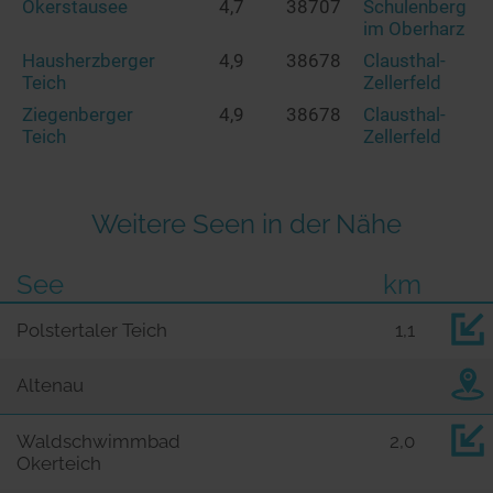
Okerstausee
4,7
38707
Schulenberg
im Oberharz
Hausherzberger
4,9
38678
Clausthal-
Teich
Zellerfeld
Ziegenberger
4,9
38678
Clausthal-
Teich
Zellerfeld
Weitere Seen in der Nähe
See
km
Polstertaler Teich
1,1
Altenau
Waldschwimmbad
2,0
Okerteich