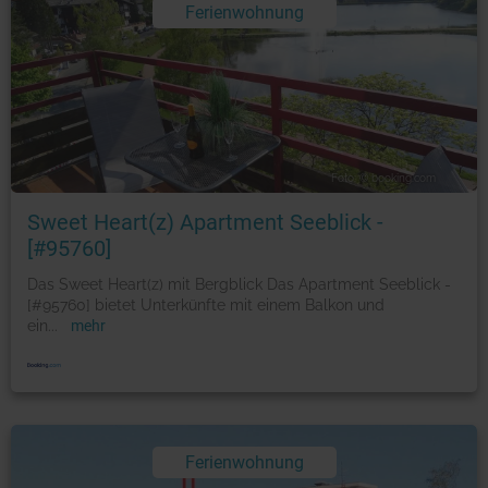
Ferienwohnung
Foto: © booking.com
Sweet Heart(z) Apartment Seeblick -
[#95760]
Das Sweet Heart(z) mit Bergblick Das Apartment Seeblick -
[#95760] bietet Unterkünfte mit einem Balkon und
ein
...
mehr
Ferienwohnung