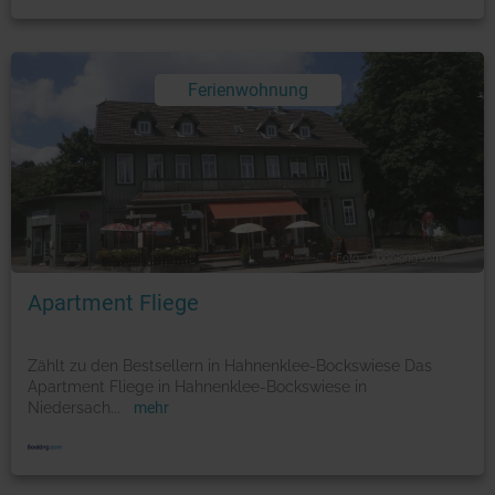
Ferienwohnung
Foto: © booking.com
Apartment Fliege
Zählt zu den Bestsellern in Hahnenklee-Bockswiese Das
Apartment Fliege in Hahnenklee-Bockswiese in
Niedersach
...
mehr