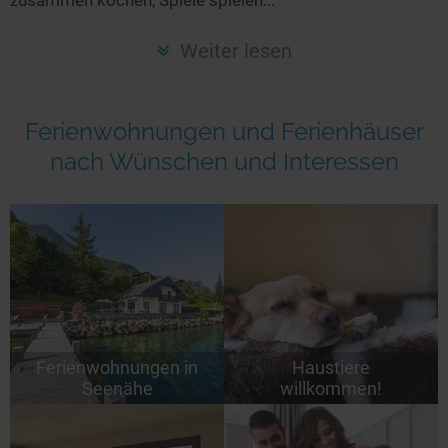
Seen in Europa
Glamping
Österreich
Weiter lesen
Schweiz
Frankreich
Ferienwohnungen und Ferienhäuser
Niederlande
nach Wünschen und Interessen
Schweden
Norwegen
alle Länder…
Ferienwohnungen in
Haustiere
Seenähe
willkommen!