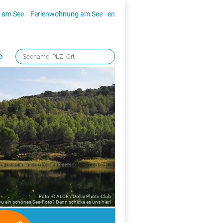
 am See
Ferienwohnung am See
en
e
Foto: © ALCE / Dollar Photo Club
 Du ein schönes See-Foto? Dann schicke es uns
hier!