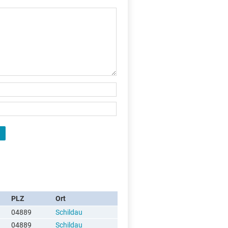
X
PLZ
Ort
04889
Schildau
04889
Schildau