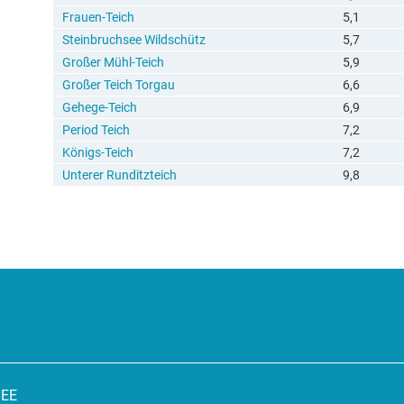
Frauen-Teich
5,1
Steinbruchsee Wildschütz
5,7
Großer Mühl-Teich
5,9
Großer Teich Torgau
6,6
Gehege-Teich
6,9
Period Teich
7,2
Königs-Teich
7,2
Unterer Runditzteich
9,8
SEE