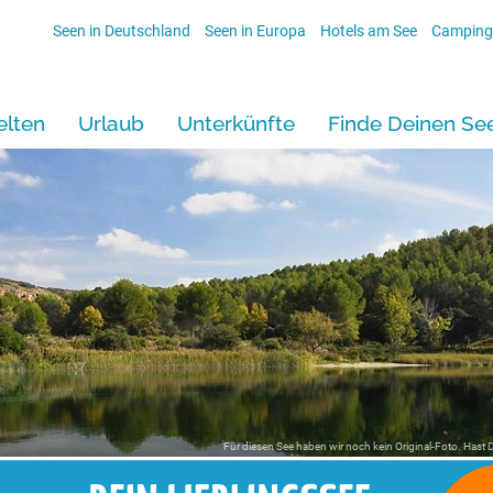
Seen in Deutschland
Seen in Europa
Hotels am See
Camping
lten
Urlaub
Unterkünfte
Finde Deinen Se
Für diesen See haben wir noch kein Original-Foto. Hast