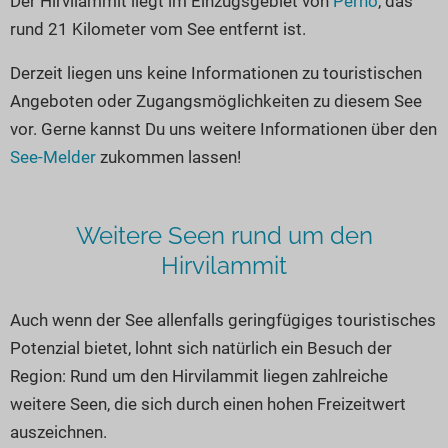
Der Hirvilammit liegt im Einzugsgebiet von
Perho
, das
Seen in Europa
Glamping
rund 21 Kilometer vom See entfernt ist.
Österreich
Derzeit liegen uns keine Informationen zu touristischen
Schweiz
Angeboten oder Zugangsmöglichkeiten zu diesem See
Frankreich
vor. Gerne kannst Du uns weitere Informationen über den
Niederlande
See-Melder
zukommen lassen!
Schweden
Norwegen
Weitere Seen rund um den
alle Länder…
Hirvilammit
Auch wenn der See allenfalls geringfügiges touristisches
Potenzial bietet, lohnt sich natürlich ein Besuch der
Region: Rund um den Hirvilammit liegen zahlreiche
weitere Seen, die sich durch einen hohen Freizeitwert
auszeichnen.