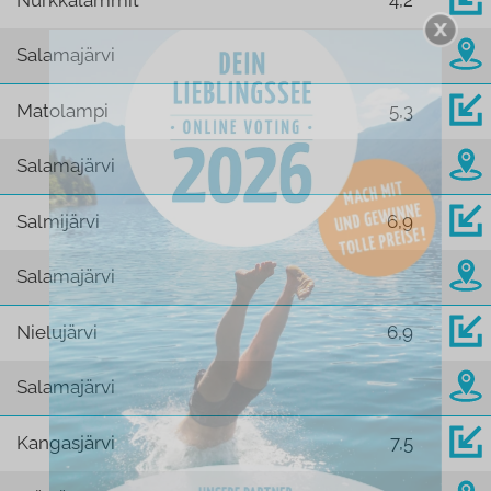
Nurkkalammit
4,2
Salamajärvi
Matolampi
5,3
Salamajärvi
Salmijärvi
6,9
Salamajärvi
Nielujärvi
6,9
Salamajärvi
Kangasjärvi
7,5