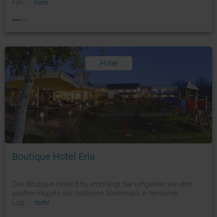
Fah
...
mehr
Hotel
Foto: © booking.com
Boutique Hotel Erla
Das Boutique Hotel Erla empfängt Sie umgeben von den
sanften Hügeln der östlichen Steiermark in herrlicher
Lag
...
mehr