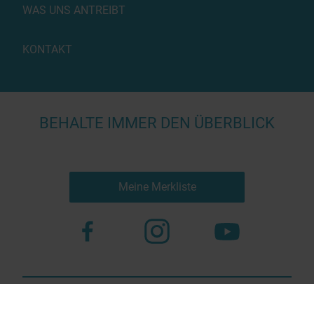
WAS UNS ANTREIBT
KONTAKT
BEHALTE IMMER DEN ÜBERBLICK
Meine Merkliste
Nutzungsbestimmungen
Datenschutz
© 2023 more virtual agency