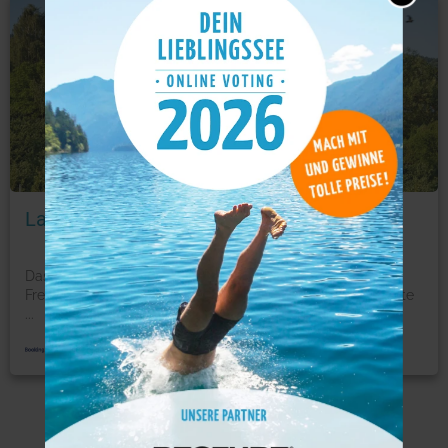
Hotel
Foto: © booking.com
Landhaus GRETE
Das Landhaus GRETE liegt in Stubenberg, 1,6 km vom
Freizeitpark Stubenbergsee entfernt und bietet Unterkünfte
...
mehr
Mehr Hotels am See