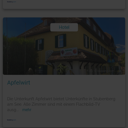
Hotel
Foto: © booking.com
Apfelwirt
Die Unterkunft Apfelwirt bietet Unterkünfte in Stubenberg
am See. Alle Zimmer sind mit einem Flachbild-TV
ausg
...
mehr