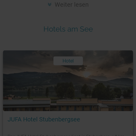
Seen in Europa
Glamping
Weiter lesen
Österreich
Schweiz
Hotels am See
Frankreich
Niederlande
Schweden
Hotel
Norwegen
alle Länder…
Foto: © booking.com
JUFA Hotel Stubenbergsee