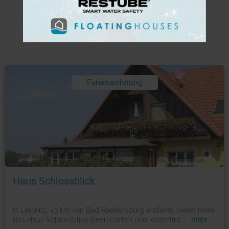
Aktuelle Ferienwohnungen
Ferienwohnung
Foto: © booking.com
Haus Schlossblick
In Leibnitz, 43 km von Bad Radkersburg entfernt, bietet Ihnen
das Haus Schlossblick einen Garten und kostenfre
...
mehr