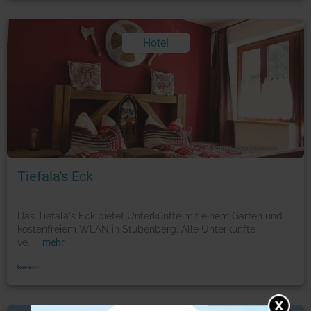
Hotel
Foto: © booking.com
Tiefala's Eck
Das Tiefala's Eck bietet Unterkünfte mit einem Garten und
kostenfreiem WLAN in Stubenberg. Alle Unterkünfte
ve
...
mehr