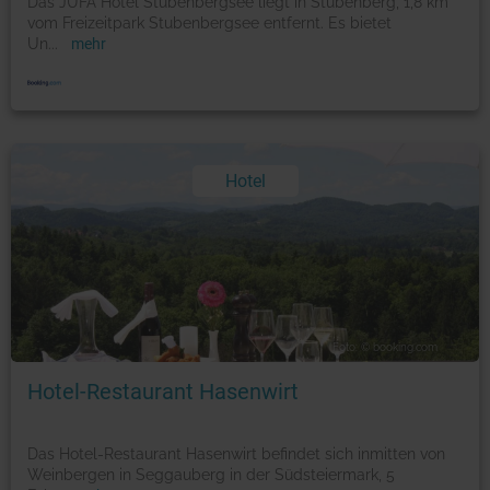
Das JUFA Hotel Stubenbergsee liegt in Stubenberg, 1,8 km
vom Freizeitpark Stubenbergsee entfernt. Es bietet
Un
...
mehr
Hotel
Foto: © booking.com
Hotel-Restaurant Hasenwirt
Das Hotel-Restaurant Hasenwirt befindet sich inmitten von
Weinbergen in Seggauberg in der Südsteiermark, 5