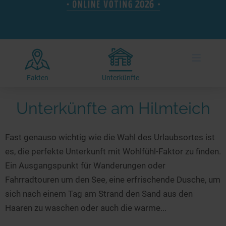
Hotels am See
Urlaub an der Küste
Radtouren am See
Finde Deinen See
Ferienwohnungen
Direkt am Wasser
Stand Up Paddeling
Seen in Deiner Nähe
Hausboote
Unterkünfte
Kitesurfen
≡
Seen in Deutschland
Camping am See
Hotels am See
Kanu- & Kajaktouren
Seen in Europa
Top-Hotels
Ferienwohnungen
Badeseen in Deutschland
Fakten
Unterkünfte
Strandbad-Verzeichnis
Top-Hotel Empfehlungen
Hausboote
Genuss pur
Unterkünfte am Hilmteich
Überwachte Badestellen
Familienhotels
Camping
Wellness am See
Hunde am See
Bike-Hotels
Aktiv-Urlaub
Gourmet-Urlaub
Fast genauso wichtig wie die Wahl des Urlaubsortes ist
Unsere See-Highlights
Wellness-Hotels
Kanu- & Kajak-Urlaub
Romantik Hotels
es, die perfekte Unterkunft mit Wohlfühl-Faktor zu finden.
Deutschlands schönste Seen
Biohotels
Wanderurlaub
Ein Ausgangspunkt für Wanderungen oder
Top Seen nach Bundesländern
Ausgefallenes
Bikeurlaub
Fahrradtouren um den See, eine erfrischende Dusche, um
sich nach einem Tag am Strand den Sand aus den
Top Seen nach Regionen
Häuser auf dem Wasser
Auszeit & Wellness
Haaren zu waschen oder auch die warme...
Deutschlands Lieblingsseen
Hundefreundliche Unterkünfte