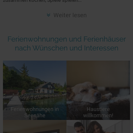
Seen in Europa
Glamping
Österreich
Weiter lesen
Schweiz
Frankreich
Ferienwohnungen und Ferienhäuser
Niederlande
nach Wünschen und Interessen
Schweden
Norwegen
alle Länder…
Ferienwohnungen in
Haustiere
Seenähe
willkommen!