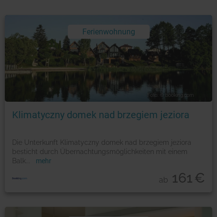
Ferienwohnung
Foto: © booking.com
Klimatyczny domek nad brzegiem jeziora
Die Unterkunft Klimatyczny domek nad brzegiem jeziora
besticht durch Übernachtungsmöglichkeiten mit einem
Balk
...
mehr
161
€
ab