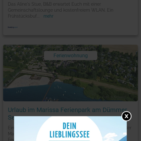
Das Aline's Stue, B&B erwartet Euch mit einer
Gemeinschaftslounge und kostenfreiem WLAN. Ein
Frühstücksbuf
...
mehr
Ferienwohnung
Foto: © Novasol
Urlaub im Marissa Ferienpark am Dümmer
See
Eingebettet in eine wunderschöne Naturlandschaft liegt der
Marissa Ferienpark mit seinen hochwertigen
Ferienhä
...
mehr