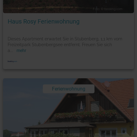
Foto: © booking.com
Haus Rosy Ferienwohnung
Dieses Apartment erwartet Sie in Stubenberg, 1,1 km vom
Freizeitpark Stubenbergsee entfernt. Freuen Sie sich
a
...
mehr
Ferienwohnung
Foto: © booking.com