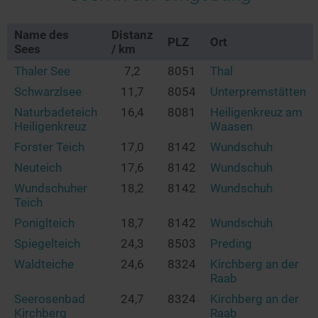
Name des
Distanz
PLZ
Ort
Sees
/ km
Thaler See
7,2
8051
Thal
Schwarzlsee
11,7
8054
Unterpremstätten
Naturbadeteich
16,4
8081
Heiligenkreuz am
Heiligenkreuz
Waasen
Forster Teich
17,0
8142
Wundschuh
Neuteich
17,6
8142
Wundschuh
Wundschuher
18,2
8142
Wundschuh
Teich
Poniglteich
18,7
8142
Wundschuh
Spiegelteich
24,3
8503
Preding
Waldteiche
24,6
8324
Kirchberg an der
Raab
Seerosenbad
24,7
8324
Kirchberg an der
Kirchberg
Raab