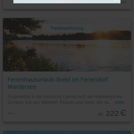
Radreise um den Bodensee
Ferienwohnung
Foto: © Novasol
Ferienhausurlaub direkt im Feriendorf
Wardersee
Eingebettet in die idyllische Landschaft der Holsteinischen
Schweiz voll von Wäldern, Flüssen und Seen, die na
...
mehr
222
€
ab