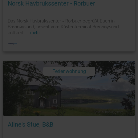
Norsk Havbrukssenter - Rorbuer
Das Norsk Havbrukssenter - Rorbuer begrüßt Euch in
Brønnøysund, unweit vom Küstenterminal Brønnøysund
entfernt
...
mehr
Ferienwohnung
Foto: © booking.com
Aline's Stue, B&B