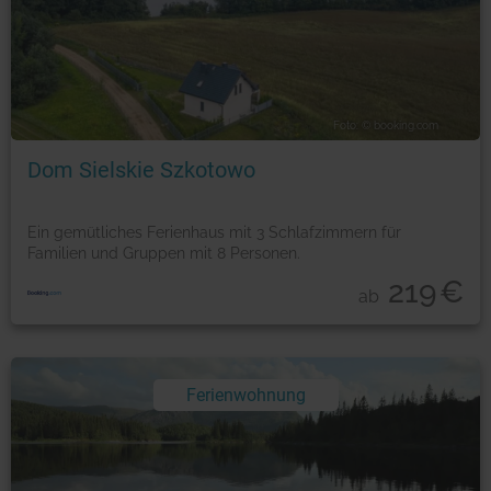
Foto: © booking.com
Dom Sielskie Szkotowo
Ein gemütliches Ferienhaus mit 3 Schlafzimmern für
Familien und Gruppen mit 8 Personen.
219
€
ab
Ferienwohnung