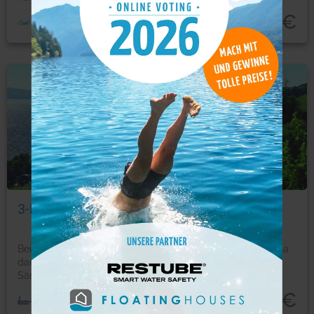
110
€
ab
Urlaub
Foto: © Wikingerreisen
3-Länder-Tour um den Bodensee
Bei einem See mit solch einem überwältigenden Panorama
darf man ruhig ins Schwärmen geraten. Hoch ragt der
Sän
...
mehr
605
€
p.P ab