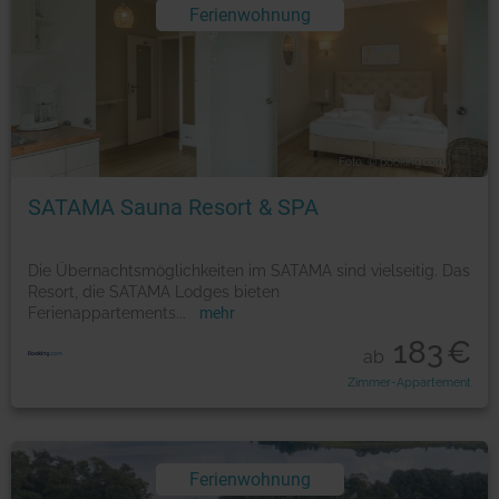
Ferienwohnung
Foto: © booking.com
SATAMA Sauna Resort & SPA
Die Übernachtsmöglichkeiten im SATAMA sind vielseitig. Das
Resort, die SATAMA Lodges bieten
Ferienappartements
...
mehr
183
€
ab
Zimmer-Appartement
Ferienwohnung