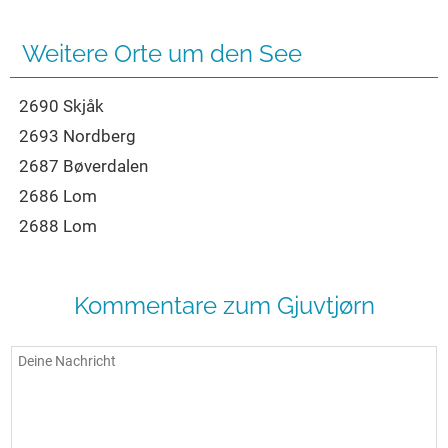
Seen in Europa
Glamping
Österreich
Weitere Orte um den See
Schweiz
2690 Skjåk
Frankreich
2693 Nordberg
Niederlande
2687 Bøverdalen
Schweden
2686 Lom
Norwegen
2688 Lom
alle Länder…
Kommentare zum Gjuvtjørn