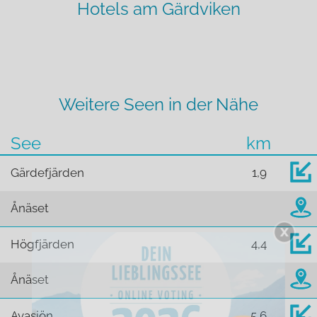
Hotels am Gärdviken
Weitere Seen in der Nähe
See
km
Gärdefjärden
1,9
Ånäset
Högfjärden
4,4
Ånäset
Avasjön
5,6