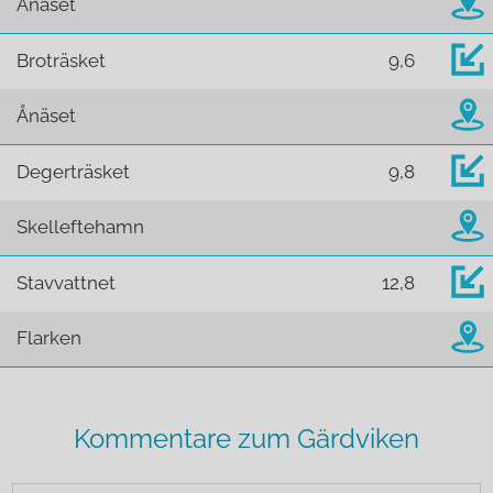
Ånäset
Broträsket
9,6
Ånäset
Degerträsket
9,8
Skelleftehamn
Stavvattnet
12,8
Flarken
Kommentare zum Gärdviken