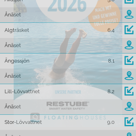
Ånäset
Algträsket
6,4
Ånäset
Ängessjön
8,1
Ånäset
Lill-Lövvattnet
8,2
Ånäset
Stor-Lövvattnet
9,0