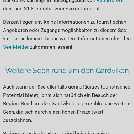
Der Gärdviken liegt im Einzugsgebiet von
Robertsfors
,
Seen in Europa
Glamping
das rund 31 Kilometer vom See entfernt ist.
Österreich
Derzeit liegen uns keine Informationen zu touristischen
Schweiz
Angeboten oder Zugangsmöglichkeiten zu diesem See
Frankreich
vor. Gerne kannst Du uns weitere Informationen über den
Niederlande
See-Melder
zukommen lassen!
Schweden
Norwegen
Weitere Seen rund um den Gärdviken
alle Länder…
Auch wenn der See allenfalls geringfügiges touristisches
Potenzial bietet, lohnt sich natürlich ein Besuch der
Region: Rund um den Gärdviken liegen zahlreiche weitere
Seen, die sich durch einen hohen Freizeitwert
auszeichnen.
Weitere Seen in der Region sind beispielsweise