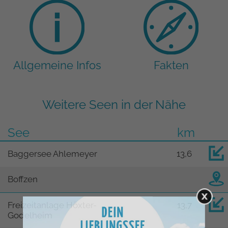
Allgemeine Infos
Fakten
Weitere Seen in der Nähe
See
km
Baggersee Ahlemeyer
13,6
Boffzen
Freizeitanlage Höxter-
13,7
Godelheim