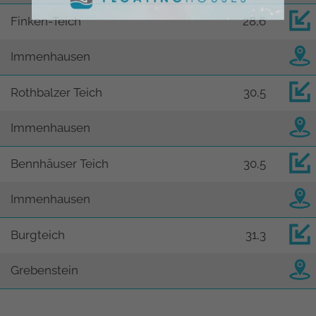
Finken-Teich
28,6
Immenhausen
Rothbalzer Teich
30,5
Immenhausen
Bennhäuser Teich
30,5
Immenhausen
Burgteich
31,3
Grebenstein