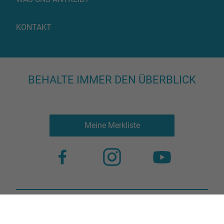
KONTAKT
BEHALTE IMMER DEN ÜBERBLICK
Meine Merkliste
Nutzungsbestimmungen
Datenschutz
© 2023 more virtual agency
Bildnachweis
Impressum
Kontakt