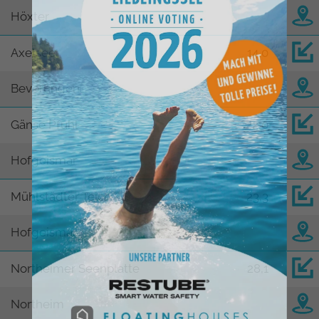
Höxter
Axelsee
14,0
Beverungen
Gänse Pfuhl
22,0
Hofgeismar
Mühlstädter Teich
23,3
Hofgeismar
Northeimer Seenplatte
28,1
Northeim