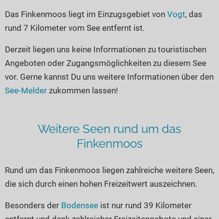
Seen in Europa
Glamping
Das Finkenmoos liegt im Einzugsgebiet von
Vogt
, das
Österreich
rund 7 Kilometer vom See entfernt ist.
Schweiz
Derzeit liegen uns keine Informationen zu touristischen
Frankreich
Angeboten oder Zugangsmöglichkeiten zu diesem See
Niederlande
vor. Gerne kannst Du uns weitere Informationen über den
Schweden
See-Melder
zukommen lassen!
Norwegen
alle Länder…
Weitere Seen rund um das
Finkenmoos
Rund um das Finkenmoos liegen zahlreiche weitere Seen,
die sich durch einen hohen Freizeitwert auszeichnen.
Besonders der
Bodensee
ist nur rund 39 Kilometer
entfernt und dank zahlreicher Freizeitangebote und einer