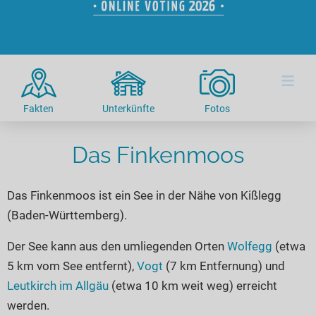
Hotels am See
Urlaub an der Küste
Radtouren am See
Finde Deinen See
Ferienwohnungen
Direkt am Wasser
Stand Up Paddeling
Seen in Deiner Nähe
Hausboote
Unterkünfte
Kitesurfen
≡
Seen in Deutschland
Camping am See
Hotels am See
Kanu- & Kajaktouren
Seen in Europa
Top-Hotels
Ferienwohnungen
Badeseen in Deutschland
Fakten
Unterkünfte
Fotos
Strandbad-Verzeichnis
Top-Hotel Empfehlungen
Hausboote
Genuss pur
Überwachte Badestellen
Das Finkenmoos
Familienhotels
Camping
Wellness am See
Hunde am See
Bike-Hotels
Aktiv-Urlaub
Gourmet-Urlaub
Das Finkenmoos ist ein See in der Nähe von Kißlegg
Unsere See-Highlights
Wellness-Hotels
Kanu- & Kajak-Urlaub
Romantik Hotels
(Baden-Württemberg).
Deutschlands schönste Seen
Biohotels
Wanderurlaub
Der See kann aus den umliegenden Orten
Wolfegg
(etwa
Top Seen nach Bundesländern
Ausgefallenes
Bikeurlaub
5 km vom See entfernt),
Vogt
(7 km Entfernung) und
Top Seen nach Regionen
Häuser auf dem Wasser
Auszeit & Wellness
Leutkirch im Allgäu
(etwa 10 km weit weg) erreicht
Deutschlands Lieblingsseen
Hundefreundliche Unterkünfte
werden.