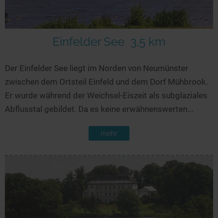
Seen in Europa
Glamping
Österreich
Schweiz
Einfelder See
3,5 km
Frankreich
Der Einfelder See liegt im Norden von Neumünster
Niederlande
zwischen dem Ortsteil Einfeld und dem Dorf Mühbrook.
Schweden
Er wurde während der Weichsel-Eiszeit als subglaziales
Norwegen
Abflusstal gebildet. Da es keine erwähnenswerten...
alle Länder…
mehr