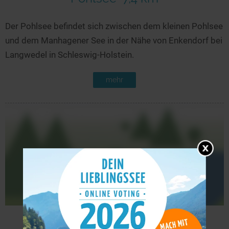
Der Pohlsee befindet sich zwischen dem kleinen Pohlsee
und dem Manhagener See in der Nähe von Enkendorf bei
Langwedel in Schleswig-Holstein.
mehr
Silbersee Neumünster
8,3 km