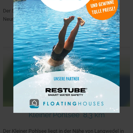
Der Silbersee Neumünster liegt in der Nähe von
Neumünster in Schleswig-Holstein.
mehr
Kleiner Pohlsee
8,3 km
Der Kleiner Pohlsee liegt in der Nähe von Langwedel in