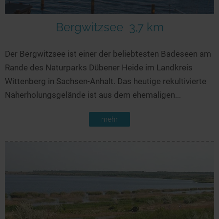
Seen in Europa
Glamping
Österreich
Bergwitzsee
3,7 km
Schweiz
Der Bergwitzsee ist einer der beliebtesten Badeseen am
Frankreich
Rande des Naturparks Dübener Heide im Landkreis
Niederlande
Wittenberg in Sachsen-Anhalt. Das heutige rekultivierte
Schweden
Naherholungsgelände ist aus dem ehemaligen...
Norwegen
mehr
alle Länder…