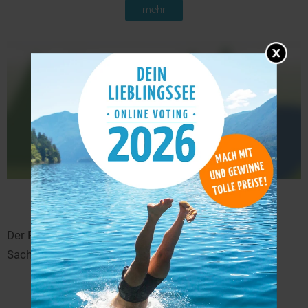
mehr
Presseler Teich
21,9 km
Der Presseler Teich liegt in der Nähe von Kossa in
Sachsen.
mehr