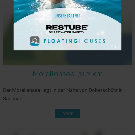
Morellensee
31,2 km
Der Morellensee liegt in der Nähe von Doberschütz in
Sachsen.
mehr