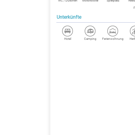
WC / Duschen
Motorboote
Spielplatz
Rest
Unterkünfte
Hotel
Camping
Ferienwohnung
Her