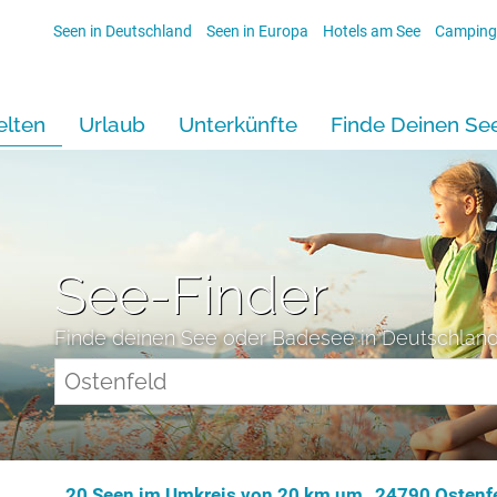
Seen in Deutschland
Seen in Europa
Hotels am See
Camping
lten
Urlaub
Unterkünfte
Finde Deinen Se
See-Finder
Finde deinen See oder Badesee in Deutschlan
20 Seen im Umkreis von 20 km um „24790 Ostenfe