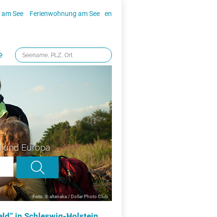
 am See
Ferienwohnung am See
en
e
d und Europa
Foto: © altanaka / Dollar Photo Club
ld“ in Schleswig-Holstein