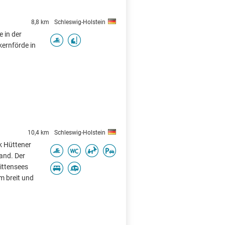
8,8 km
Schleswig-Holstein
 in der
kernförde in
X
10,4 km
Schleswig-Holstein
rk Hüttener
and. Der
Wittensees
km breit und