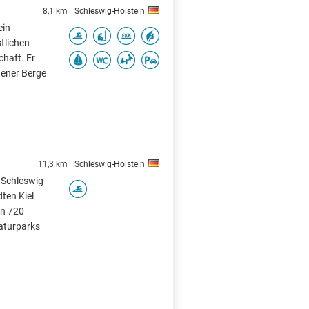
8,1 km
Schleswig-Holstein
ein
tlichen
chaft. Er
tener Berge
11,3 km
Schleswig-Holstein
 Schleswig-
ten Kiel
on 720
aturparks