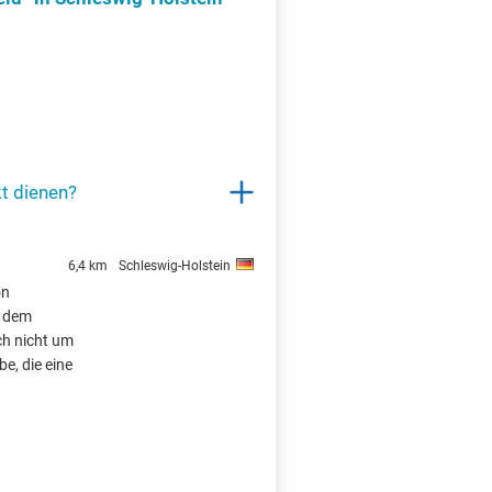
t dienen?
6,4 km
Schleswig-Holstein
on
i dem
ch nicht um
e, die eine