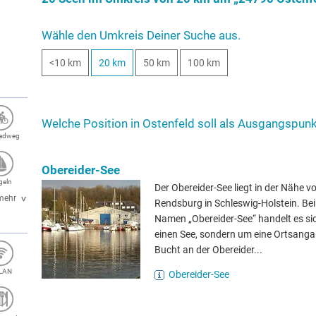
Wähle den Umkreis Deiner Suche aus.
<10 km
20 km
50 km
100 km
Welche Position in Ostenfeld soll als Ausgangspunk
radweg
Obereider-See
geln
Der Obereider-See liegt in der Nähe v
mehr
Rendsburg in Schleswig-Holstein. Be
Namen „Obereider-See“ handelt es si
einen See, sondern um eine Ortsangab
Bucht an der Obereider...
LAN
Obereider-See