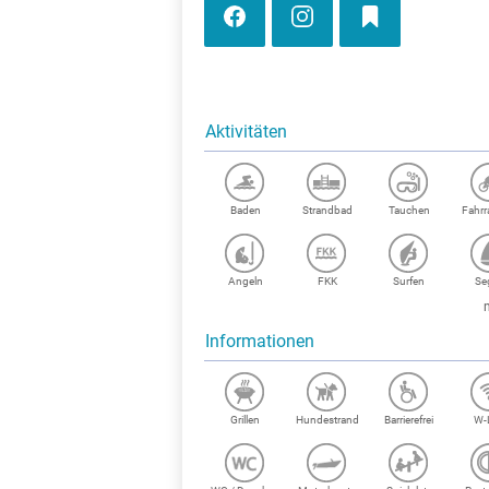
Aktivitäten
Baden
Strandbad
Tauchen
Fahr
Angeln
FKK
Surfen
Se
Informationen
Grillen
Hundestrand
Barrierefrei
W-