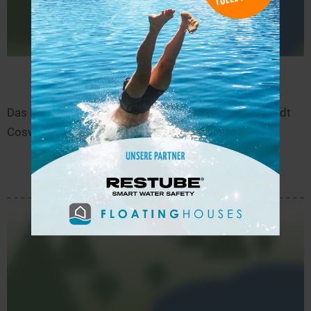
Flämingbad
13,3 km
Das Flämingbad ist ein Naturbad in der Nähe der Stadt
Coswig im Landkreis Wittenberg in Sachsen-Anhalt.
mehr