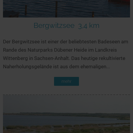
Seen in Europa
Glamping
Österreich
Schweiz
Bergwitzsee
3,4 km
Frankreich
Der Bergwitzsee ist einer der beliebtesten Badeseen am
Niederlande
Rande des Naturparks Dübener Heide im Landkreis
Schweden
Wittenberg in Sachsen-Anhalt. Das heutige rekultivierte
Norwegen
Naherholungsgelände ist aus dem ehemaligen...
alle Länder…
mehr