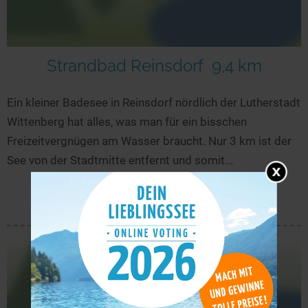
Strandbad Reinsdorf
9,4 km
Ein kleiner Badesee in Reinsdorf nördlich der Lutherstadt
Wittenberg hat alles, was man für ein bisschen
Freizeitvergnügen am Wasser braucht. Nur 3 km ist der
See von der Stadtmitte entfernt und somit...
mehr