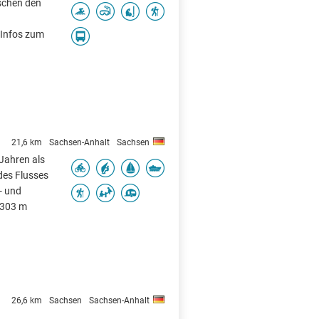
schen den
 Infos zum
21,6 km
Sachsen-Anhalt
Sachsen
Jahren als
des Flusses
- und
 303 m
26,6 km
Sachsen
Sachsen-Anhalt