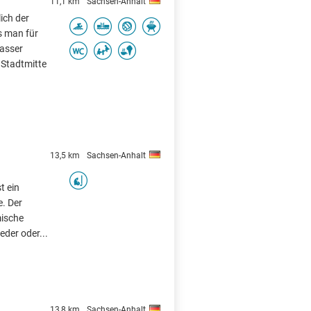
11,1 km
Sachsen-Anhalt
ich der
s man für
Wasser
 Stadtmitte
13,5 km
Sachsen-Anhalt
t ein
e. Der
mische
eder oder...
13,8 km
Sachsen-Anhalt