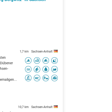
1,7 km
Sachsen-Anhalt
sten
 Dübener
chsen-
emaligen...
10,7 km
Sachsen-Anhalt