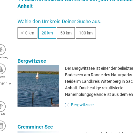
Anhalt
Wähle den Umkreis Deiner Suche aus.
<10 km
20 km
50 km
100 km
radweg
Bergwitzsee
Der Bergwitzsee ist einer der beliebte
Badeseen am Rande des Naturparks
geln
Heide im Landkreis Wittenberg in Sa
mehr
Anhalt. Das heutige rekultivierte
Naherholungsgelände ist aus dem eh
Bergwitzsee
LAN
Gremminer See