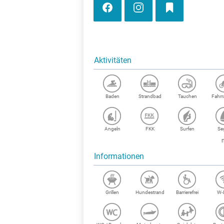
Aktivitäten
Baden
Strandbad
Tauchen
Fahr
Angeln
FKK
Surfen
Se
Informationen
Grillen
Hundestrand
Barrierefrei
W-