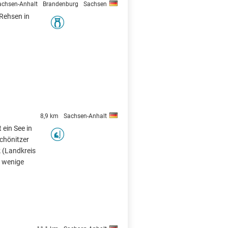
achsen-Anhalt
Brandenburg
Sachsen
 Rehsen in
X
8,9 km
Sachsen-Anhalt
 ein See in
chönitzer
k (Landkreis
ur wenige