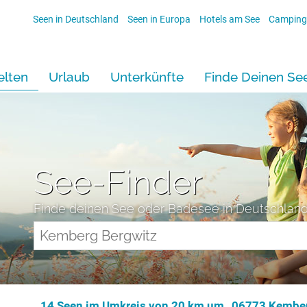
Seen in Deutschland
Seen in Europa
Hotels am See
Camping
lten
Urlaub
Unterkünfte
Finde Deinen Se
See-Finder
Finde deinen See oder Badesee in Deutschlan
14 Seen im Umkreis von 20 km um „06773 Kember