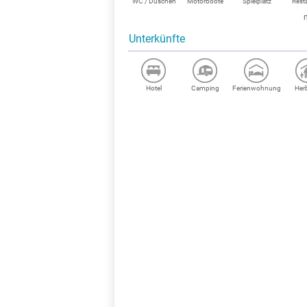
WC / Duschen
Motorboote
Spielplatz
Rest
Unterkünfte
Hotel
Camping
Ferienwohnung
Her