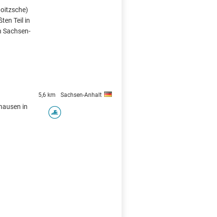
oitzsche)
ten Teil in
n Sachsen-
5,6 km
Sachsen-Anhalt
thausen in