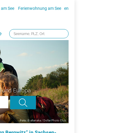
 am See
Ferienwohnung am See
en
e
d und Europa
Foto: © altanaka / Dollar Photo Club
g Bergwitz“ in Sachsen-