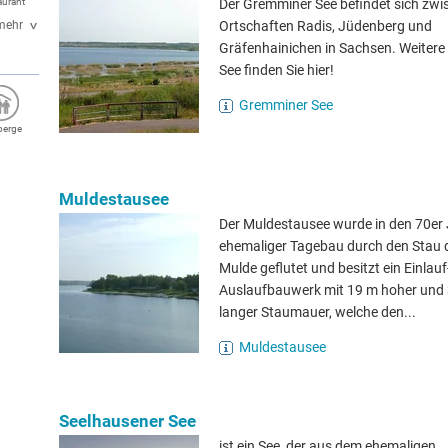
aurant
Der Gremminer See befindet sich zwi
mehr
Ortschaften Radis, Jüdenberg und
Gräfenhainichen in Sachsen. Weitere
See finden Sie hier!
Gremminer See
berge
Muldestausee
Der Muldestausee wurde in den 70er 
ehemaliger Tagebau durch den Stau 
Mulde geflutet und besitzt ein Einlauf
Auslaufbauwerk mit 19 m hoher und
langer Staumauer, welche den...
Muldestausee
Seelhausener See
ist ein See, der aus dem ehemaligen