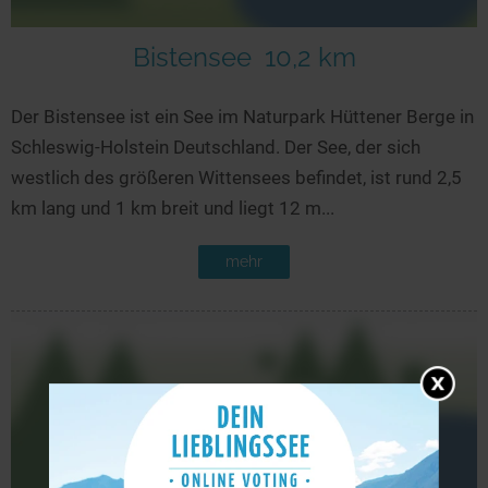
Bistensee
10,2 km
Der Bistensee ist ein See im Naturpark Hüttener Berge in
Schleswig-Holstein Deutschland. Der See, der sich
westlich des größeren Wittensees befindet, ist rund 2,5
km lang und 1 km breit und liegt 12 m...
mehr