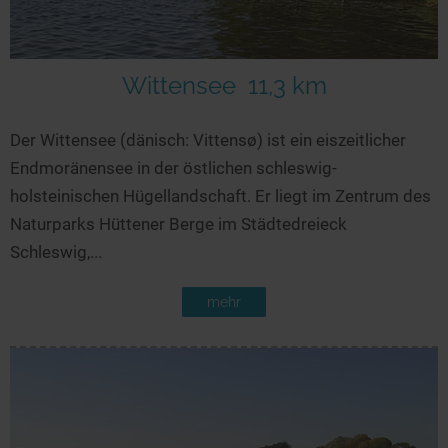
Seen in Europa
Glamping
Österreich
Schweiz
Wittensee
11,3 km
Frankreich
Der Wittensee (dänisch: Vittensø) ist ein eiszeitlicher
Niederlande
Endmoränensee in der östlichen schleswig-
Schweden
holsteinischen Hügellandschaft. Er liegt im Zentrum des
Norwegen
Naturparks Hüttener Berge im Städtedreieck
alle Länder…
Schleswig,...
mehr