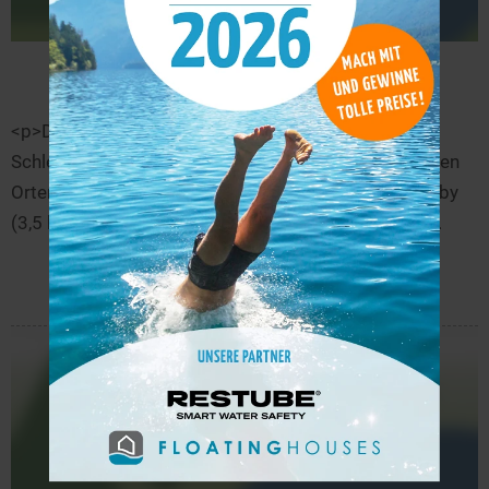
Burgsee
11,0 km
<p>Der Burgsee liegt in der Nähe von Schleswig in
Schleswig-Holstein. See-Freunde aus den umliegenden
Orten Busdorf (etwa 1,5 km vom See entfernt), Schuby
(3,5 km bis zum Ufer) und Neuberend (etwa 4,4 km...
mehr