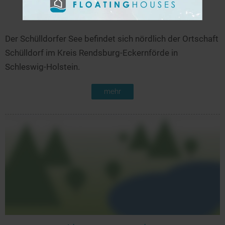
Schülldorfer See
8,4 km
Der Schülldorfer See befindet sich nördlich der Ortschaft
Schülldorf im Kreis Rendsburg-Eckernförde in
Schleswig-Holstein.
mehr