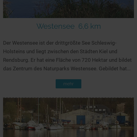
Seen in Europa
Glamping
Österreich
Schweiz
Westensee
6,6 km
Frankreich
Der Westensee ist der drittgrößte See Schleswig-
Niederlande
Holsteins und liegt zwischen den Städten Kiel und
Schweden
Rendsburg. Er hat eine Fläche von 720 Hektar und bildet
Norwegen
das Zentrum des Naturparks Westensee. Gebildet hat...
alle Länder…
mehr