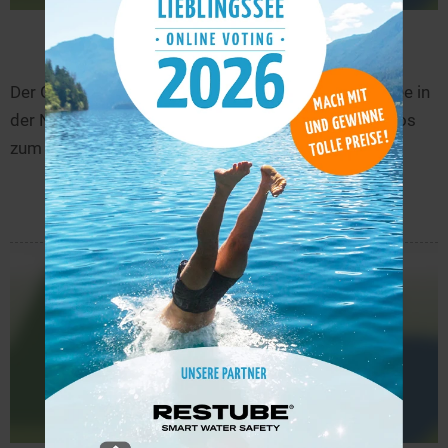
Großer Schierensee
8,1 km
Der Großer Schierensee befindet sich bei Schierensee in
der Nähe von Kiel in Schleswig-Holstein. Weitere Infos
zum See finden Sie hier!
mehr