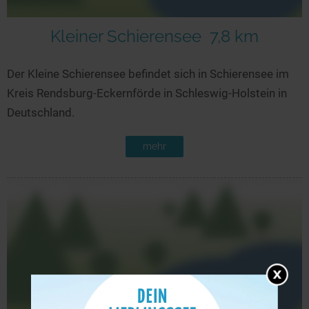
Kleiner Schierensee
7,8 km
Der Kleine Schierensee befindet sich in Schierensee im
Kreis Rendsburg-Eckernförde in Schleswig-Holstein in
Deutschland.
mehr