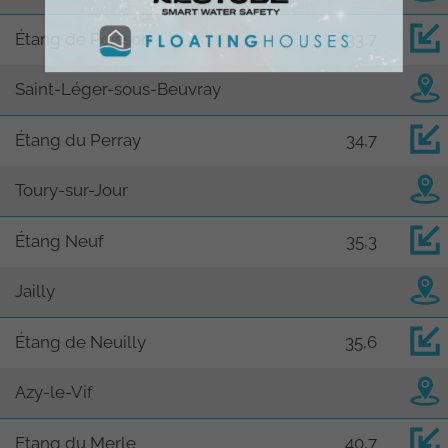
Étang de Poisson
33,7
Saint-Léger-sous-Beuvray
Étang du Perray
34,7
Toury-sur-Jour
Étang Neuf
35,3
Jailly
Étang de Neuilly
35,6
Azy-le-Vif
Etang du Merle
40,7