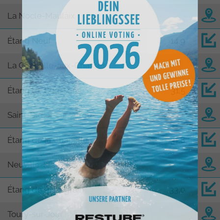
La Nocle-Maulaix
Étang Neuf
14,9
La Chapelle-aux-Chasses
Étang de Boussons
31,5
Saint-Didier-sur-Arroux
Étang de la Chapelle
31,8
Neuville-lès-Decize
Étang de Pissegrain
33,0
Toury-sur-Jour