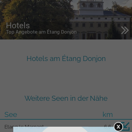
Hotels
Top Angebote am Étang Donjon
Hotels am Étang Donjon
Weitere Seen in der Nähe
See
km
Etang le Marnant
6,6