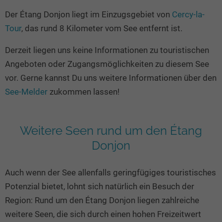
Seen in Europa
Glamping
Der Étang Donjon liegt im Einzugsgebiet von
Cercy-la-
Österreich
Tour
, das rund 8 Kilometer vom See entfernt ist.
Schweiz
Derzeit liegen uns keine Informationen zu touristischen
Frankreich
Angeboten oder Zugangsmöglichkeiten zu diesem See
Niederlande
vor. Gerne kannst Du uns weitere Informationen über den
Schweden
See-Melder
zukommen lassen!
Norwegen
alle Länder…
Weitere Seen rund um den Étang
Donjon
Auch wenn der See allenfalls geringfügiges touristisches
Potenzial bietet, lohnt sich natürlich ein Besuch der
Region: Rund um den Étang Donjon liegen zahlreiche
weitere Seen, die sich durch einen hohen Freizeitwert