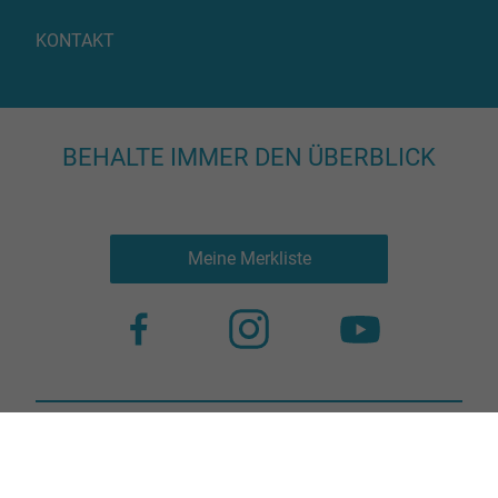
KONTAKT
BEHALTE IMMER DEN ÜBERBLICK
Meine Merkliste
Nutzungsbestimmungen
Datenschutz
© 2023 more virtual agency
Bildnachweis
Impressum
Kontakt