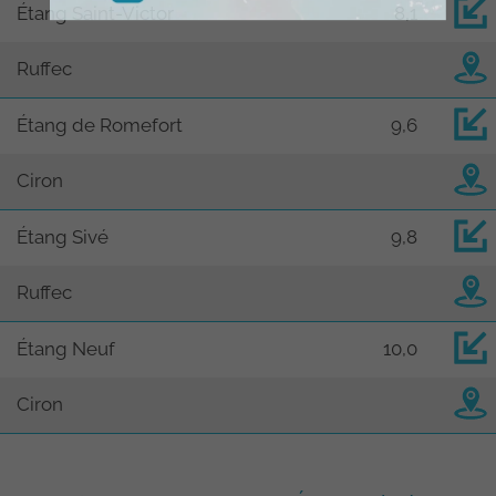
Étang Saint-Victor
8,1
Ruffec
Étang de Romefort
9,6
Ciron
Étang Sivé
9,8
Ruffec
Étang Neuf
10,0
Ciron