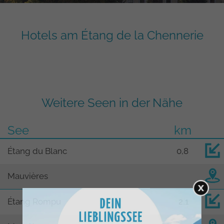
Hotels am Étang de la Chennerie
Weitere Seen in der Nähe
See
km
Étang du Blanc
0,8
Mauvières
Étang Rompu
2,1