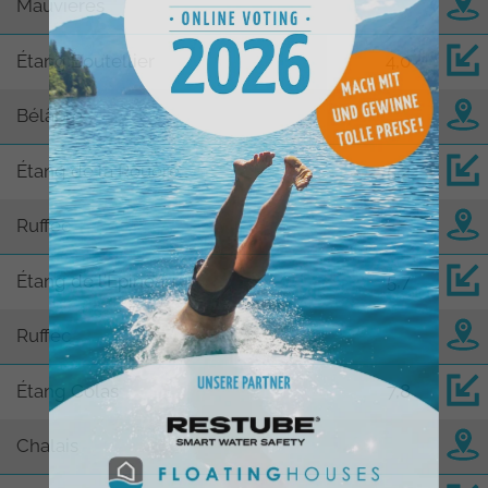
Mauvières
Étang Boutellier
4,0
Bélâbre
Étang de la Rouère
5,2
Ruffec
Étang de l'Épineau
5,7
Ruffec
Étang Colas
7,8
Chalais