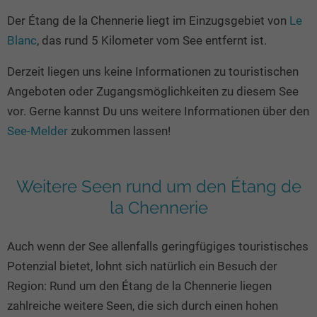
Seen in Europa
Glamping
Der Étang de la Chennerie liegt im Einzugsgebiet von
Le
Österreich
Blanc
, das rund 5 Kilometer vom See entfernt ist.
Schweiz
Derzeit liegen uns keine Informationen zu touristischen
Frankreich
Angeboten oder Zugangsmöglichkeiten zu diesem See
Niederlande
vor. Gerne kannst Du uns weitere Informationen über den
Schweden
See-Melder
zukommen lassen!
Norwegen
alle Länder…
Weitere Seen rund um den Étang de
la Chennerie
Auch wenn der See allenfalls geringfügiges touristisches
Potenzial bietet, lohnt sich natürlich ein Besuch der
Region: Rund um den Étang de la Chennerie liegen
zahlreiche weitere Seen, die sich durch einen hohen