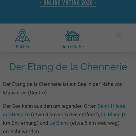
Hotels am See
Urlaub an der Küste
Radtouren am See
Finde Deinen See
Ferienwohnungen
Direkt am Wasser
Stand Up Paddeling
Seen in Deiner Nähe
Hausboote
Unterkünfte
Kitesurfen
≡
Seen in Deutschland
Camping am See
Hotels am See
Kanu- & Kajaktouren
Seen in Europa
Top-Hotels
Ferienwohnungen
Badeseen in Deutschland
Fakten
Unterkünfte
Strandbad-Verzeichnis
Top-Hotel Empfehlungen
Hausboote
Genuss pur
Überwachte Badestellen
Der Étang de la Chennerie
Familienhotels
Camping
Wellness am See
Hunde am See
Bike-Hotels
Aktiv-Urlaub
Gourmet-Urlaub
Der Étang de la Chennerie ist ein See in der Nähe von
Unsere See-Highlights
Wellness-Hotels
Kanu- & Kajak-Urlaub
Romantik Hotels
Mauvières (Centre).
Deutschlands schönste Seen
Biohotels
Wanderurlaub
Der See kann aus den umliegenden Orten
Saint-Hilaire-
Top Seen nach Bundesländern
Ausgefallenes
Bikeurlaub
sur-Benaize
(etwa 3 km vom See entfernt),
Le Blanc
(5
Top Seen nach Regionen
Häuser auf dem Wasser
Auszeit & Wellness
km Entfernung) und
Le Blanc
(etwa 5 km weit weg)
Deutschlands Lieblingsseen
Hundefreundliche Unterkünfte
erreicht werden.